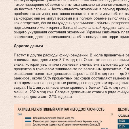
Такое наращение объемов опять‑таки связано со значительным р
на востоке страны. «Нестабильность экономики в пе­риод прове
проблемных активов, постоянно возникают те или иные обстояте
за которых они не могут вовремя и в полном объеме выполнять 
как следствие, банки вынуждены увеличивать объемы резервов»
портфельного мониторинга банка «Национальный кредит» Елена 
общего ухудшения состояния экономики Украины снизилась пла
заемщиков, даже проживающих на «благополучных» территория
Дорогие деньги
Растут и другие расходы финучреждений. В июле процентные р
с начала года, достигнув 8,7 млрд грн. Опять же основная прич
знака, которая увеличила гривневый эквивалент валютных депо
процентов в гривневом эквиваленте по валютным депозитам. К п
эквивалент валютных депозитов вырос на 28,6 млрд грн — до 274
банкиров, около 50 % процентных расходов составляют именно 
в то время как на процентные расходы по средствам юрлиц прих
затрат. На 1 августа население хранило в банках 421 млрд грн, 
меньше: 232 млрд грн. Сегодня депозитные ставки в ряде фину
месяцев достигают 27 % годовых.