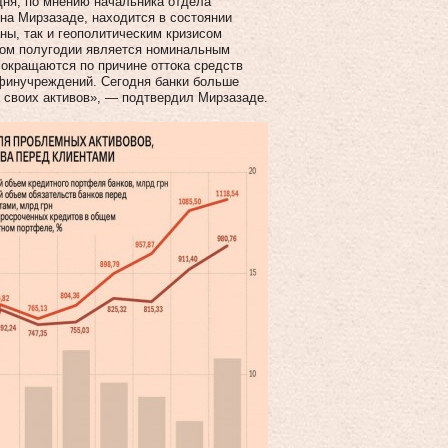
дня, по мнению начальника отдела
ина Мирзазаде, находится в состоянии
ны, так и геополитическим кризисом
ервом полугодии является номинальным
сокращаются по причине оттока средств
 финучреждений. Сегодня банки больше
а своих активов», — подтвердил Мирзазаде.