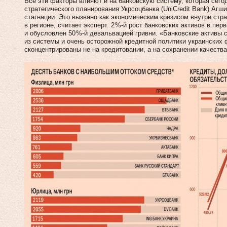
Все эти факторы влияют и на банковскую систему, которая сего
стратегического планирования Укрсоц­банка (UniCredit Bank) Агш
стагнации. Это вызвано как экономическим кризисом внутри стра
в регионе, считает эксперт. 2 %-й рост банковских активов в п
и обусловлен 50 %-й девальвацией гривни. «Банковские активы 
из системы и очень осторожной кредитной политики украинских
сконцентрированы не на кредитовании, а на сохранении качеств