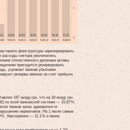
 заставило финструктуры зарезервировать
ие расходы сектора увеличились
лением отечественного дензнака активы
реждениям приходится резервировать
редь, угрожает банкам убытками
рмируют резервы именно за счет прибыли,
тавлял 187 млрд грн, что на 18 млрд грн
2) по всей банковской системе — 15,87 %.
ногих банков запас адекватности
 нарушению нормативов. На 1 июля самые
 %, Укрсоцбанка — 11,1 % и банка
о конца года приблизительно на 1,2 %.