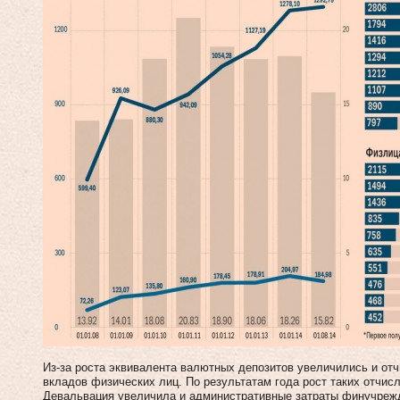
Из-за роста эквивалента валютных депозитов увеличились и отч
вкладов физических лиц. По результатам года рост таких отчисл
Девальвация увеличила и административные затраты финучрежд