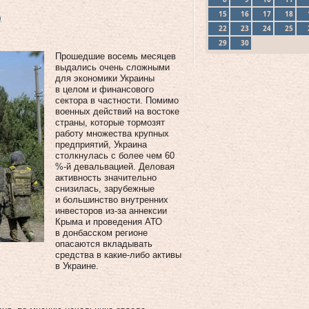
15
16
17
18
)
22
23
24
25
29
30
Прошедшие восемь месяцев
выдались очень сложными
для экономики Украины
в целом и финансового
сектора в частности. Помимо
военных действий на востоке
страны, которые тормозят
работу множества крупных
предприятий, Украина
столкнулась с более чем 60
%-й девальвацией. Деловая
активность значительно
снизилась, зарубежные
и большинство внутренних
инвесторов из‑за аннексии
Крыма и проведения АТО
в донбасском регионе
опасаются вкладывать
средства в какие‑либо активы
в Украине.