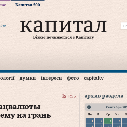
time
Капитал 500
ойти
Бізнес починається з Капіталу
ології
думки
інтереси
фото
capitaltv
архив раздела
RSS
 нацвалюты
Сентябрь
20
ему на грань
Пн
Вт
Ср
Чт
П
1
2
3
4
8
9
10
11