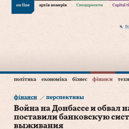
on-line
архів номерів
Спецпроекти
Capital 
В
політика
економіка
бізнес
фінанси
техн
фінанси
перспективы
Война на Донбассе и обвал
поставили банковскую сист
выживания