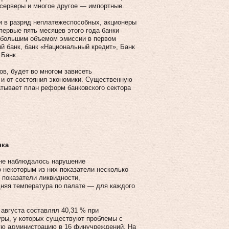
, серверы и многое другое — импортные.
ти в разряд неплатежеспособных, акционеры
первые пять месяцев этого года банки
аибольшим объемом эмиссии в первом
й банк, банк «Национальный кредит», Банк
 Банк.
ов, будет во многом зависеть
 и от состояния экономики. Существенную
атывает план реформ банковского сектора
нка
 не наблюдалось нарушение
 некоторым из них показатели несколько
 показатели ликвидности,
дняя температура по палате — для каждого
 августа составлял 40,31 % при
уры, у которых существуют проблемы с
ую администрацию в 16 финучреждений. На