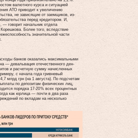
остом валютного курса и ситуацией
дения АТО приводит к увеличению
льства, не зависящие от заемщиков, из-
обязательства перед кредитором. И,
, — говорит начальник отдела
Корешкова. Более того, вследствие
тежеспособность значительной части
х.
асходы банков оказались максимальными
ина — девальвация отечественного ден­
зитов и расчетную сумму начисленных
римеру, с начала года гривневый
,7 млрд грн (на 1 августа). По подсчетам
выплаты по депозитам физических лиц,
одится порядка 17‑20 % всех процентных
тогда как юрлица — почти в два раза
чреждений по вкладам на несколько