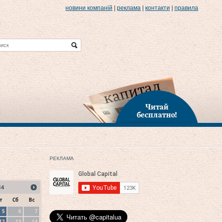
новини компаній
|
реклама
|
контакти
|
правила
Читай
бесплатно!
РЕКЛАМА
14
т
Сб
Вс
5
6
7
12
13
14