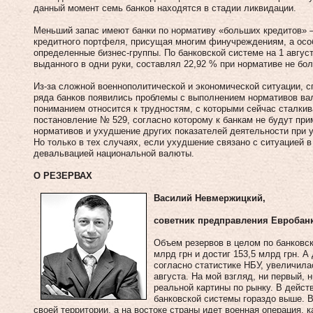
данный момент семь банков находятся в стадии ликвидации.
Меньший запас имеют банки по нормативу «больших кредитов» 
кредитного портфеля, присущая многим финучреждениям, а осо
определенные бизнес-группы. По банковской системе на 1 авгус
выданного в одни руки, составлял 22,92 % при нормативе не бол
Из-за сложной военнополитической и экономической ситуации, с
ряда банков появились проблемы с выполнением нормативов вал
пониманием относится к трудностям, с которыми сейчас сталкив
постановление № 529, согласно которому к банкам не будут при
нормативов и ухудшение других показателей деятельности при 
Но только в тех случаях, если ухудшение связано с ситуацией в
девальвацией национальной валюты.
О РЕЗЕРВАХ
Василий Невмержицкий,
советник предправления Евробан
Объем резервов в целом по банковск
млрд грн и достиг 153,5 млрд грн. 
согласно статистике НБУ, увеличилас
августа. На мой взгляд, ни первый, 
реальной картины по рынку. В дейст
банковской системы гораздо выше. В
своей территории, а на востоке страны идет военная операция, 