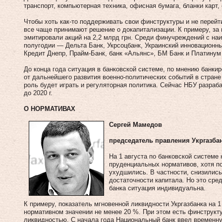
транспорт, компьютерная техника, офисная бумага, бланки карт
Чтобы хоть как‑то поддерживать свои финструктуры и не перей
все чаще принимают решение о докапитализации. К при­меру, за 
эмитировали акций на 2,2 млрд грн. Среди финучреждений с н
полугодии — Дельта Банк, Укрсоцбанк, Украинский инновационны
Кредит Днепр, Прайм-Банк, банк «Альянс», БМ Банк и Платинум
До конца года ситуация в банковской системе, по мнению банкир
от дальнейшего развития военно-политических событий в стране
роль будет играть и регуляторная политика. Сейчас НБУ разраб
до 2020 г.
О НОРМАТИВАХ
Сергей Мамедов
председатель правления Укргазба
На 1 августа по банковской системе
пруденциальных нормативов, хотя по
ухудшились. В частности, снизились
достаточности капитала. Но это сре
банка ситуация индивидуальна.
К примеру, показатель мгновенной ликвидности Укргазбанка на 1
нормативном значении не менее 20 %. При этом есть финструкт
ликвидностью. С начала года Национальный банк ввел временн