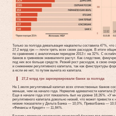
Только за полгода девальвация нацвалюты составила 47 %, что
27,2 млрд грн — почти треть всех своих расходов. В итоге общ
по сравнению с аналогичным периодом 2013 г. на 32 %. С ослаб
банков в гривневом эквиваленте растут. Как следствие, финуч
под них все больше средств. Резкий рост расходов, в свою оче
и снижением регулятивного капитала, так как финструктуры фо
а если ее нет, то путем вычета из капитала.
27,2 млрд грн зарезервировали банки за полгода
На 1 июля регулятивный капитал всех отечественных банков сос
меньше, чем на начало года. Норматив адекватности капитала (Н
Еще в начале года этот показатель был на уровне 18,26 %. «У м
регулятивного капитала довольно низкий, что может привести к
низкие показатели у Дельта Банка — 10,0 %, ПриватБанка — 10,9
«Финансы и Кредит» — 11,84 %.
Банкиры пророчат увеличение отчислений банками под резервы д