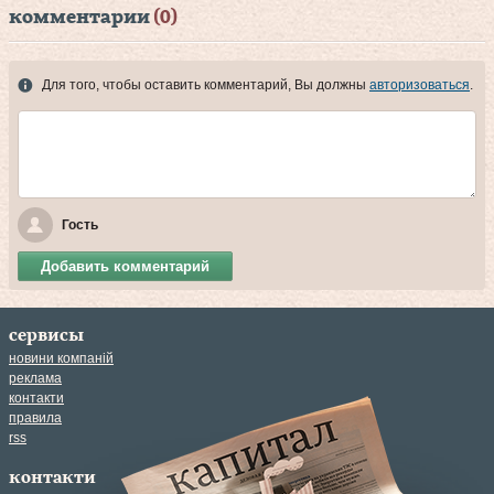
комментарии
(0)
Для того, чтобы оставить комментарий, Вы должны
авторизоваться
.
Гость
Добавить комментарий
сервисы
новини компаній
реклама
контакти
правила
rss
контакти