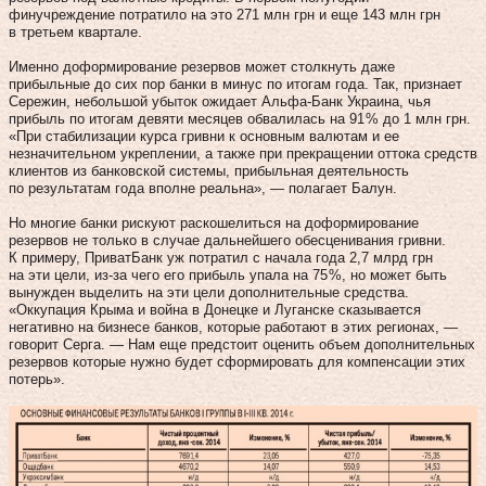
финучреждение потратило на это 271 млн грн и еще 143 млн грн
в третьем квартале.
Именно доформирование резервов может столкнуть даже
прибыльные до сих пор банки в минус по итогам года. Так, признает
Сережин, небольшой убыток ожидает Альфа-Банк Украина, чья
прибыль по итогам девяти месяцев обвалилась на 91 % до 1 млн грн.
«При стабилизации курса гривни к основным валютам и ее
незначительном укреплении, а также при прекращении оттока средств
клиентов из банковской системы, прибыльная деятельность
по результатам года вполне реальна», — полагает Балун.
Но многие банки рискуют раскошелиться на доформирование
резервов не только в случае дальнейшего обесценивания гривни.
К примеру, ПриватБанк уж потратил с начала года 2,7 млрд грн
на эти цели, из‑за чего его прибыль упала на 75 %, но может быть
вынужден выделить на эти цели дополнительные средства.
«Оккупация Крыма и война в Донецке и Луганске сказывается
негативно на бизнесе банков, которые работают в этих регионах, —
говорит Серга. — Нам еще предстоит оценить объем дополнительных
резервов которые нужно будет сформировать для компенсации этих
потерь».