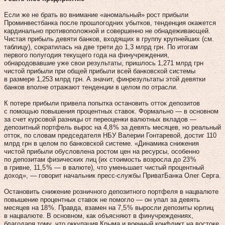
Если же не брать во внимание «аномальный» рост прибыли
Проминвестбанка после прошлогодних убытков, тенденция окажется
кардинально противоположной и совершенно не обнадеживающей.
Чистая прибыль девяти банков, входящих в группу крупнейших (см.
таблицу), сократилась на две трети до 1,3 млрд грн. По итогам
первого полугодия текущего года на финучреждения,
обнародовавшие уже свои результаты, пришлось 1,271 млрд грн
чистой прибыли при общей прибыли всей банковской системы
в размере 1,253 млрд грн. А значит, финрезультаты этой девятки
банков вполне отражают тенденции в целом по отрасли.
К потере прибыли привела попытка остановить отток депозитов
с помощью повышения процентных ставок. Формально — в основном
за счет курсовой разницы от переоценки валютных вкладов —
депозитный портфель вырос на 4,8 % за девять месяцев, но реальный
отток, по словам председателя НБУ Валерии Гонтаревой, достиг 110
млрд грн в целом по банковской системе. «Динамика снижения
чистой прибыли обусловлена ростом цен на ресурсы, особенно
по депозитам физических лиц (их стоимость возросла до 23 %
в гривне, 11,5 % — в валюте), что уменьшает чистый процентный
доход», — говорит начальник пресс-службы ПриватБанка Олег Серга.
Остановить снижение розничного депозитного портфеля в нацвалюте
повышение процентных ставок не помогло — он упал за девять
месяцев на 18 %. Правда, взамен на 7,5 % выросли депозиты юрлиц
в нацвалюте. В основном, как объясняют в финучреждениях,
благодаря тому, что оккупация Крыма и военный конфликт на востоке