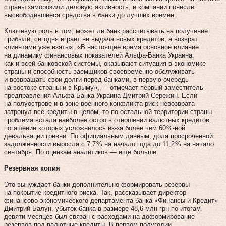
страны заморозили деловую активность, и компании понесли
высвободившиеся средства в банки до лучших времен.
Ключевую роль в том, может ли банк рассчитывать на получение
прибыли, сегодня играет не выдача новых кредитов, а возврат
клиентами уже взятых. «В настоящее время основное влияние
на динамику финансовых показателей Альфа-Банка Украина,
как и всей банковской системы, оказывают ситуация в экономике
страны и способность заемщиков своевременно обслуживать
и возвращать свои долги перед банками, в первую очередь
на востоке страны и в Крыму», — отмечает первый заместитель
предправления Альфа-Банка Украина Дмитрий Сережин. Если
на полуострове и в зоне военного конфликта риск невозврата
затронул все кредиты в целом, то по остальной территории страны
проблема встала наиболее остро в отношении валютных кредитов,
погашение которых усложнилось из‑за более чем 60 %-ной
девальвации гривни. По официальным данным, доля просроченной
задолженности выросла с 7,7 % на начало года до 11,2 % на начало
сентября. По оценкам аналитиков — еще больше.
Резервная копия
Это вынуждает банки дополнительно формировать резервы
на покрытие кредитного риска. Так, рассказывает директор
финансово-экономического департамента банка «Финансы и Кредит»
Дмитрий Балун, убыток банка в размере 48,6 млн грн по итогам
девяти месяцев был связан с расходами на доформирование
резервов под валютные кредиты. В первом полугодии