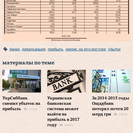
банки
,
девальвация
,
прибыль
,
кризис на юго-востоке
,
убытки
материалы по теме
УкрСиббанк
Украинская
За 2014-2015 годы
сменил убыток на
банковская
Ощадбанк
прибыль
система может
потерял почти 20
17198
выйти на
млрд грн
19869
прибыль в 2017
году
18940