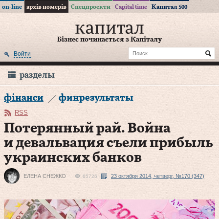
on-line
архів номерів
Спецпроекти
Capital time
Капитал 500
Бізнес починається з Капіталу
Войти
разделы
фінанси
финрезультаты
RSS
Потерянный рай. Война
и девальвация съели прибыль
украинских банков
ЕЛЕНА СНЕЖКО
23 октября 2014, четверг, №170 (347)
65726