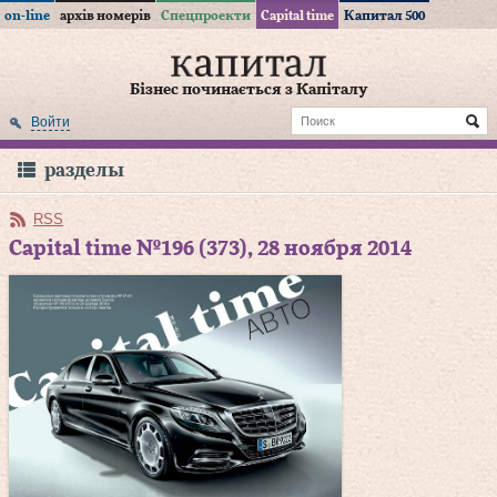
on-line
архів номерів
Спецпроекти
Capital time
Капитал 500
Бізнес починається з Капіталу
Войти
разделы
RSS
Capital time №196 (373), 28 ноября 2014