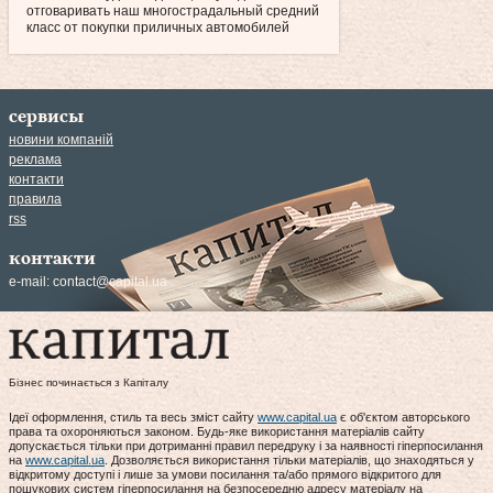
отговаривать наш многострадальный средний
класс от покупки приличных автомобилей
сервисы
новини компаній
реклама
контакти
правила
rss
контакти
e-mail:
contact@capital.ua
Бізнес починається з Капіталу
Ідеї оформлення, стиль та весь зміст сайту
www.capital.ua
є об'єктом авторського
права та охороняються законом. Будь-яке використання матеріалів сайту
допускається тільки при дотриманні правил передруку і за наявності гіперпосилання
на
www.capital.ua
. Дозволяється використання тільки матеріалів, що знаходяться у
відкритому доступі і лише за умови посилання та/або прямого відкритого для
пошукових систем гіперпосилання на безпосередню адресу матеріалу на