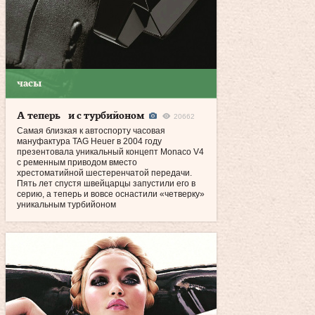
часы
А теперь и с турбийоном
20662
Самая близкая к автоспорту часовая
мануфактура TAG Heuer в 2004 году
презентовала уникальный концепт Monaco V4
с ременным приводом вместо
хрестоматийной шестеренчатой передачи.
Пять лет спустя швейцарцы запустили его в
серию, а теперь и вовсе оснастили «четверку»
уникальным турбийоном