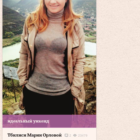
идеальный уикенд
Тбилиси Марии Орловой
2
23479