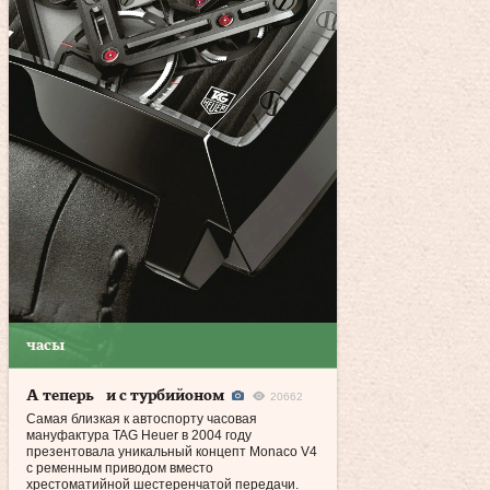
часы
А теперь и с турбийоном
20662
Самая близкая к автоспорту часовая
мануфактура TAG Heuer в 2004 году
презентовала уникальный концепт Monaco V4
с ременным приводом вместо
хрестоматийной шестеренчатой передачи.