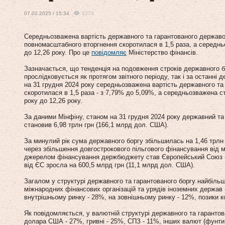
07.02.2025 / 15:34
1273
Середньозважена вартість державного та гарантованого державою
повномасштабного вторгнення скоротилася в 1,5 раза, а середньо
до 12,26 року. Про це
повідомляє
Міністерство фінансів.
Зазначається, що тенденція на подовження строків державного б
прослідковується як протягом звітного періоду, так і за останні д
на 31 грудня 2024 року середньозважена вартість державного та
скоротилася в 1,5 раза - з 7,79% до 5,09%, а середньозважена ст
року до 12,26 року.
За даними Мінфіну, станом на 31 грудня 2024 року державний та
становив 6,98 трлн грн (166,1 млрд дол. США).
За минулий рік сума державного боргу збільшилась на 1,46 трлн
через збільшення довгострокового пільгового фінансування від 
джерелом фінансування держбюджету став Європейський Союз - 
від ЄС зросла на 600,5 млрд грн (11,1 млрд дол. США).
Загалом у структурі державного та гарантованого боргу найбільш
міжнародних фінансових організацій та урядів іноземних держав -
внутрішньому ринку - 28%, на зовнішньому ринку - 12%, позики к
Як повідомляється, у валютній структурі державного та гарантов
долара США - 27%, гривні - 25%, СПЗ - 11%, інших валют (фунти 