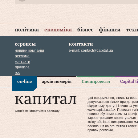
політика
економіка
бізнес
фінанси
техн
сервисы
контакти
новини компаній
e-mail:
contact@capital.ua
реклама
контакти
правила
rss
on-line
архів номерів
Спецпроекти
Capital 
Ідеї оформлення, стиль та весь
допускається тільки при дотрим
відкритому доступі і лише за у
www.capital.ua /a>. Посилання/
Бізнес починається з Капіталу
повинен бути меншим за шрифт т
зареєстрованим користувачам, 
зміну або інше використання мат
посилання на агентства France-
правах реклами.