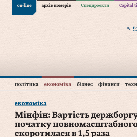
on-line
архів номерів
Спецпроекти
Capital 
В
політика
економіка
бізнес
фінанси
техн
економіка
Мінфін: Вартість держборгу
початку повномасштабного
скоротилася в 1,5 раза