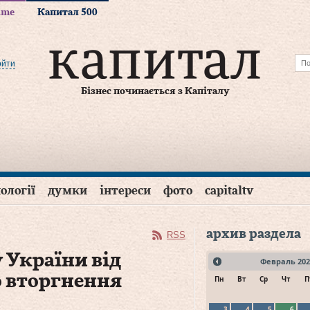
time
Капитал 500
ойти
Бізнес починається з Капіталу
ології
думки
інтереси
фото
capitaltv
архив раздела
RSS
 України від
Февраль
202
 вторгнення
Пн
Вт
Ср
Чт
П
3
4
5
6