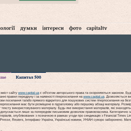
ології
думки
інтереси
фото
capitaltv
time
Капитал 500
 зміст сайту
www.capital.ua
є об'єктом авторського права та охороняються законом. Буд
анні правил передруку і за наявності гіперпосилання на
www.capital.ua
. Дозволяється ви
мови посилання та/або прямого відкритого для пошукових систем гіперпосилання на без
гіперпосилання має бути розміщене в підзаголовку або першому абзаці матеріалу. Розм
ексту використовуваного матеріалу. Будь-яке використання матеріалів, які знаходять
допускається лише за попереднім письмовим дозволом правовласника. Категорично за
еріалів, опублікованих з позначкою в рамках угоди про синдикацію з Financial Times Lim
Presse, Reuters, Інтерфакс-Україна, Українські новини, УНІАН суворо заборонено. Мат