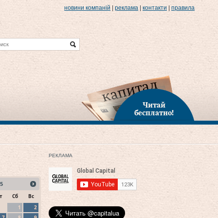
новини компаній
|
реклама
|
контакти
|
правила
Читай
бесплатно!
РЕКЛАМА
5
т
Сб
Вс
1
2
7
8
9