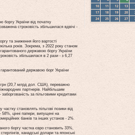
10
11
12
13
17
18
19
20
24
25
26
27
 боргу України від початку
зважена строковість збільшилася вдвічі -
оргу та зниження його вартості
екілька років. Зокрема, з 2022 року станом
 гарантованого державою боргу України
роковість збільшилася в 2 рази - з 6,27
 гарантований державою борг України
 грн (20,7 млрд дол. США), переважно
міжнародних партнерів. Найбільшим
заборгованість за пільговими кредитами
у частку становлять пільгові позики від
 58%, цінні папери, випущені на
омерційних банків та інших установ - 2%.
аного боргу частка євро становить 33%,
стерлінгів, канадські долари та японські