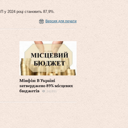
П у 2024 році становить 87,9%.
Версия для печати
Мінфін: В Україні
затверджено 89% місцевих
бюджетів
241651