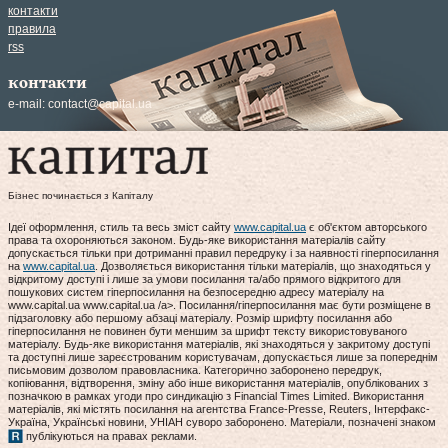
контакти
правила
rss
контакти
e-mail:
contact@capital.ua
Бізнес починається з Капіталу
Ідеї оформлення, стиль та весь зміст сайту
www.capital.ua
є об'єктом авторського
права та охороняються законом. Будь-яке використання матеріалів сайту
допускається тільки при дотриманні правил передруку і за наявності гіперпосилання
на
www.capital.ua
. Дозволяється використання тільки матеріалів, що знаходяться у
відкритому доступі і лише за умови посилання та/або прямого відкритого для
пошукових систем гіперпосилання на безпосередню адресу матеріалу на
www.capital.ua www.capital.ua /a>. Посилання/гіперпосилання має бути розміщене в
підзаголовку або першому абзаці матеріалу. Розмір шрифту посилання або
гіперпосилання не повинен бути меншим за шрифт тексту використовуваного
матеріалу. Будь-яке використання матеріалів, які знаходяться у закритому доступі
та доступні лише зареєстрованим користувачам, допускається лише за попереднім
письмовим дозволом правовласника. Категорично заборонено передрук,
копіювання, відтворення, зміну або інше використання матеріалів, опублікованих з
позначкою в рамках угоди про синдикацію з Financial Times Limited. Використання
матеріалів, які містять посилання на агентства France-Presse, Reuters, Інтерфакс-
Україна, Українські новини, УНІАН суворо заборонено. Матеріали, позначені знаком
публікуються на правах реклами.