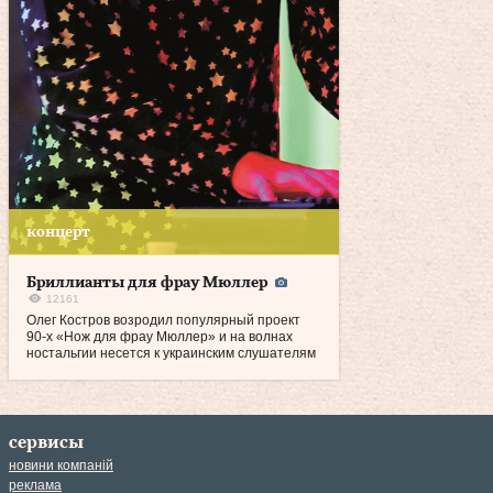
концерт
Бриллианты для фрау Мюллер
12161
Олег Костров возродил популярный проект
90‑х «Нож для фрау Мюллер» и на волнах
ностальгии несется к украинским слушателям
сервисы
новини компаній
реклама