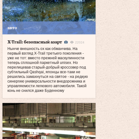
авто
X-Trail: безопасный азарт
22024
Нынче внешность ох как обманчива. На
первый взгляд X-Trail третьего поколения -
уже не тот: вместо прежней маскулинности
теперь сплошной паркетный unisex. Но
перелицевав старый-добрый кроссовер под
субтильный Qashqai, японцы все‑таки не
решились замахнуться на святое - на редкую
синергию универсальности внедорожника и
управляемости легкового автомобиля. Такой
конь не снился даже Буденному