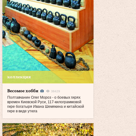
коллекция
Весомое хобби
38429
Полтавчанин Олег Мороз - о боевых гирях
времен Киевской Руси, 117‑килограммовой
гире богатыря Ивана Шемякина и китайской
гире в виде утюга