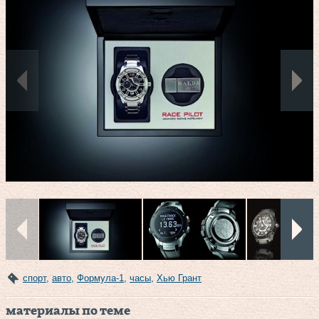
спорт
,
авто
,
Формула-1
,
часы
,
Хью Грант
материалы по теме