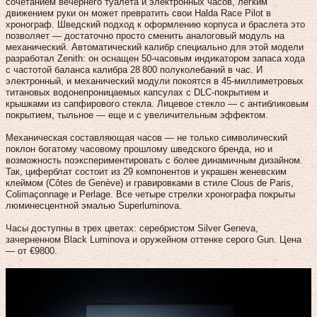
сочетанием вечернего туалета и электронных часов, легким
движением руки он может превратить свои Halda Race Pilot в
хронограф. Шведский подход к оформлению корпуса и браслета это
позволяет — достаточно просто сменить аналоговый модуль на
механический. Автоматический калибр специально для этой модели
разработал Zenith: он оснащен 50‑часовым индикатором запаса хода
с частотой баланса калибра 28 800 полуколебаний в час. И
электронный, и механический модули покоятся в 45‑миллиметровых
титановых водонепроницаемых капсулах с DLC-покрытием и
крышками из сапфирового стекла. Лицевое стекло — с антибликовым
покрытием, тыльное — еще и с увеличительным эффектом.
Механическая составляющая часов — не только символический
поклон богатому часовому прошлому шведского бренда, но и
возможность поэкспериментировать с более динамичным дизайном.
Так, циферблат состоит из 29 компонентов и украшен женевским
клеймом (Côtes de Genève) и гравировками в стиле Clous de Paris,
Colimaçonnage и Perlage. Все четыре стрелки хронографа покрыты
люминесцентной эмалью Superluminova.
Часы доступны в трех цветах: серебристом Silver Geneva,
зачерненном Black Luminova и оружейном оттенке серого Gun. Цена
— от €9800.