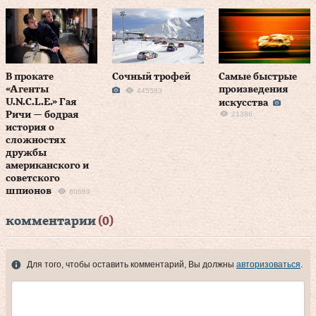
В прокате
Сочный трофей
Самые быстрые
«Агенты
произведения
445583
U.N.C.L.E.» Гая
искусства
Ричи — бодрая
21386
история о
сложностях
дружбы
американского и
советского
шпионов
60689
комментарии
(0)
Для того, чтобы оставить комментарий, Вы должны
авторизоваться
.