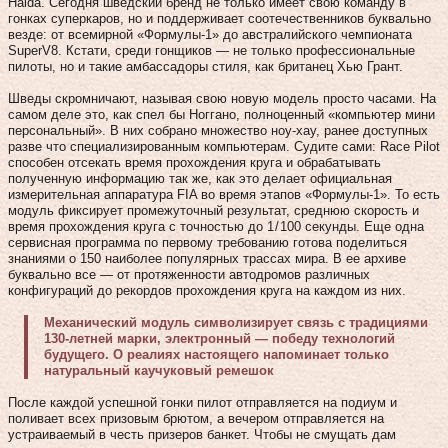
Halda. Сегодня шведский бренд не только имеет свою команду в
гонках суперкаров, но и поддерживает соотечественников буквально
везде: от всемирной «Формулы-1» до австралийского чемпионата
SuperV8. Кстати, среди гонщиков — не только профессиональные
пилоты, но и такие амбассадоры стиля, как британец Хью Грант.
Шведы скромничают, называя свою новую модель просто часами. На
самом деле это, как спел бы Ноггано, полноценный «компьютер мини
персональный». В них собрано множество ноу-хау, ранее доступных
разве что специализированным компьютерам. Судите сами: Race Pilot
способен отсекать время прохождения круга и обрабатывать
полученную информацию так же, как это делает официальная
измерительная аппаратура FIA во время этапов «Формулы-1». То есть
модуль фиксирует промежуточный результат, среднюю скорость и
время прохождения круга с точностью до 1 / 100 секунды. Еще одна
сервисная программа по первому требованию готова поделиться
знаниями о 150 наиболее популярных трассах мира. В ее архиве
буквально все — от протяженности автодромов различных
конфигураций до рекордов прохождения круга на каждом из них.
Механический модуль символизирует связь с традициями
130‑летней марки, электронный — победу технологий
будущего. О реалиях настоящего напоминает только
натуральный каучуковый ремешок
После каждой успешной гонки пилот отправляется на подиум и
поливает всех призовым брютом, а вечером отправляется на
устраиваемый в честь призеров банкет. Чтобы не смущать дам