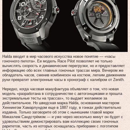
Halda вводит в мир часового искусства новое понятие — «часы
гоночного пилота». Ее модель Race Pilot позволяет не только
вычислять скорость и динамические перегрузки, но и предоставляет
информацию обо всех главных гоночных трассах мира. Вечером же
обладатель часов, сменив комбинезон на костюм, легким движением
руки превратит электронные часы в хронограф с калибром от Zenith.
Нередко, когда часовая мануфактура объявляет о том, что новая
модель «разработана в сотрудничестве с автогонщиками и прошла
экстремальные тесты на трассах», то выдает желаемое за
действительное. Но шведская марка Halda, основанная мастером
Хеннингом Хамарлундом еще в 1887 году, в гонках действительно
издавна. Только заговорите об этом с нынешним главой марки
Микаэлем Сандстрёмом — и уже через несколько минут он будет с
удовольствием демонстрировать вам коллекцию своих гоночных
раритетов, часть из которых оснащалась приборами с логотипом