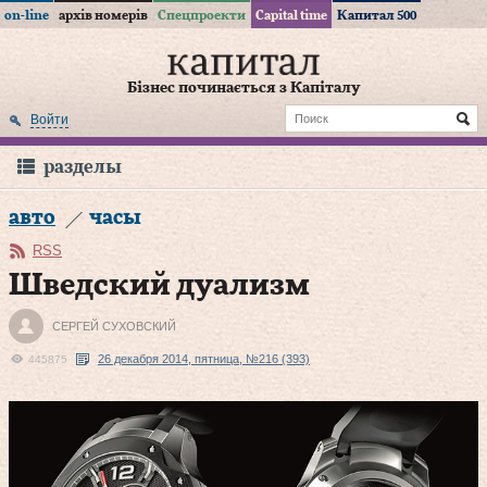
on-line
архів номерів
Спецпроекти
Capital time
Капитал 500
Бізнес починається з Капіталу
Войти
разделы
авто
часы
RSS
Шведский дуализм
СЕРГЕЙ СУХОВСКИЙ
26 декабря 2014, пятница, №216 (393)
445875