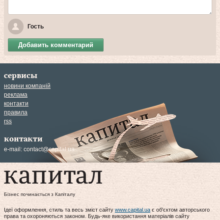
Гость
Добавить комментарий
сервисы
новини компаній
реклама
контакти
правила
rss
контакти
e-mail:
contact@capital.ua
Бізнес починається з Капіталу
Ідеї оформлення, стиль та весь зміст сайту
www.capital.ua
є об'єктом авторського
права та охороняються законом. Будь-яке використання матеріалів сайту