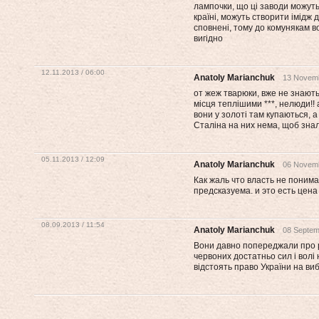
лампочки, що ці заводи можут
країні, можуть створити імідж д
сповнені, тому до комунякам в
вигідно
12.11.2013 / 06:00
Anatoly Marianchuk
13 Novemb
от жеж тварюки, вже не знають
місця теплішими ***, нелюди!!
вони у золоті там купаються, а
Сталіна на них нема, щоб знал
05.11.2013 / 12:09
Anatoly Marianchuk
06 Novemb
Как жаль что власть не понима
предсказуема. и это есть цена
08.09.2013 / 11:54
Anatoly Marianchuk
08 Septem
Вони давно попереджали про р
червоних достатньо сил і волі
відстоять право України на виб