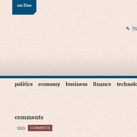
on-line
Si
politics
economy
business
finance
technol
comments
MAIN
COMMENTS