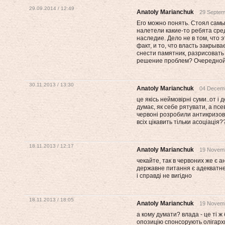
29.09.2014 / 12:49
Anatoly Marianchuk
29 Septem
Его можно понять. Стоял самы
налетели какие-то ребята сре
наследие. Дело не в том, что 
факт, и то, что власть закрыва
снести памятник, разрисоват
решение проблем? Очередной
30.11.2013 / 13:30
Anatoly Marianchuk
04 Decemb
це якісь неймовірні суми..от і
думає, як себе рятувати, а псе
червоні розробили антикризову
всіх цікавить тільки асоціація?
18.11.2013 / 12:17
Anatoly Marianchuk
19 Novemb
чекайте, так в червоних же є 
державне питання є адекватне 
і справді не вигідно
18.11.2013 / 18:05
Anatoly Marianchuk
19 Novemb
а кому думати? влада - це ті ж 
опозицію спонсорують олігархи