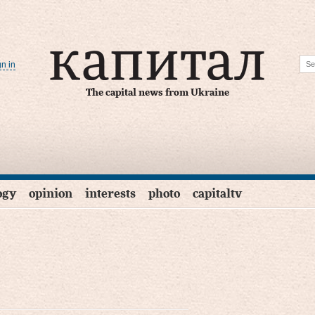
gn in
The capital news from Ukraine
ogy
opinion
interests
photo
capitaltv