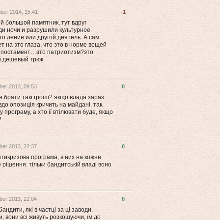
ber 2014, 15:41
-1
й большой памятник, тут вдруг
ди ночи и разрушили культурное
это ленин или другой деятель. А сам
ет на это глаза, что это в норме вещей
ь постамент…это патриотизм?это
 дешевый трюк.
er 2013, 09:53
0
 де брати такі гроші? якщо влада зараз
вдо опозиція кричить на майдані. так,
 програму, а хто її втілювати буде, якщо
?
er 2013, 22:37
0
антикризова програма, в них на кожне
рішення. тільки бандитській владі воно
er 2013, 22:04
0
бандити, які в частці за ці заводи.
, вони всі живуть розкошуючи, їм до