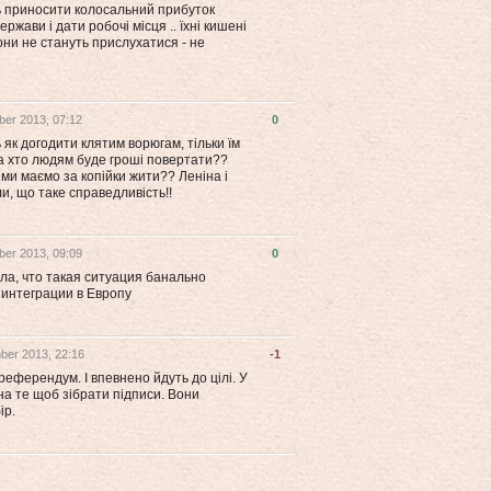
ь приносити колосальний прибуток
ержави і дати робочі місця .. їхні кишені
они не стануть прислухатися - не
er 2013, 07:12
0
 як догодити клятим ворюгам, тільки їм
 а хто людям буде гроші повертати??
 ми маємо за копійки жити?? Леніна і
и, що таке справедливість!!
er 2013, 09:09
0
ла, что такая ситуация банально
 интеграции в Европу
ber 2013, 22:16
-1
еферендум. І впевнено йдуть до цілі. У
 на те щоб зібрати підписи. Вони
ір.