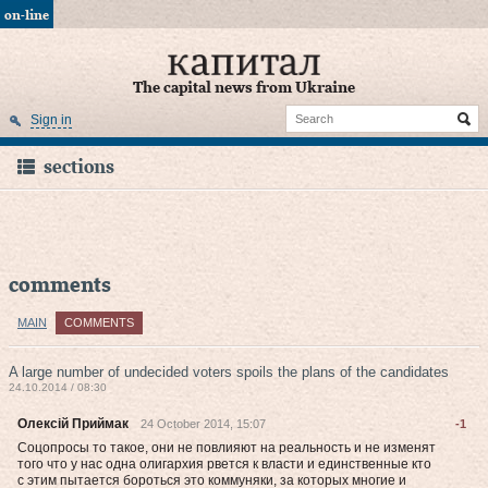
on-line
The capital news from Ukraine
Sign in
sections
comments
MAIN
COMMENTS
A large number of undecided voters spoils the plans of the candidates
24.10.2014 / 08:30
Олексій Приймак
24 October 2014, 15:07
-1
Соцопросы то такое, они не повлияют на реальность и не изменят
того что у нас одна олигархия рвется к власти и единственные кто
с этим пытается бороться это коммуняки, за которых многие и