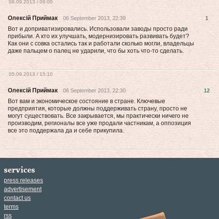
06.09.2013 / 06:00
Олексій Приймак
06 September 2013, 22:39
1
Вот и доприватизировались. Использовали заводы просто ради
прибыли. А кто их улучшать, модернизировать развивать будет?
Как они с совка остались так и работали сколько могли, владельцы
даже пальцем о палец не ударили, что бы хоть что-то сделать.
05.09.2013 / 15:10
Олексій Приймак
06 September 2013, 22:30
12
Вот вам и экономическое состояние в стране. Ключевые
предприятия, которые должны поддерживать страну, просто не
могут существовать. Все закрывается, мы практически ничего не
производим, регионалы все уже продали частникам, а оппозиция
все это поддержала да и себе прикупила.
services
press releases
advertisement
contact us
terms
rss