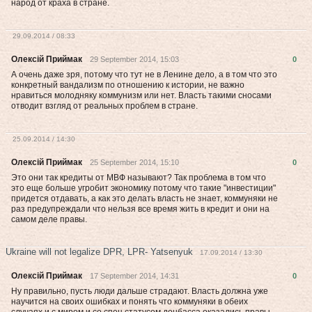
народ от краха в стране.
29.09.2014 / 08:33
Олексій Приймак
29 September 2014, 15:03
0
А очень даже зря, потому что тут не в Ленине дело, а в том что это
конкретный вандализм по отношению к истории, не важно
нравиться молодняку коммунизм или нет. Власть такими сносами
отводит взгляд от реальных проблем в стране.
25.09.2014 / 14:30
Олексій Приймак
25 September 2014, 15:10
0
Это они так кредиты от МВФ называют? Так проблема в том что
это еще больше угробит экономику потому что такие "инвестиции"
придется отдавать, а как это делать власть не знает, коммуняки не
раз предупреждали что нельзя все время жить в кредит и они на
самом деле правы.
Ukraine will not legalize DPR, LPR- Yatsenyuk
17.09.2014 / 13:30
Олексій Приймак
17 September 2014, 14:31
0
Ну правильно, пусть люди дальше страдают. Власть должна уже
научится на своих ошибках и понять что коммуняки в обеих