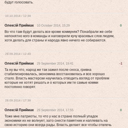
будут голосовать.
10.10.2014 / 12:39
Олексій Приймак
10 October 2014, 15:29
0
Во что там будут делать все кроме коммуняк? Понабрали же себе
непонятно кого в команды и наговорили кучу красивых слов людям,
хотя делать для страны и народа явно ничего не собираются.
29.09.2014 / 12:49
Олексій Приймак
29 September 2014, 19:41
-1
Та ну вы что, народ же так зажил после сноса, гривна
стабилизировалась, экономика восстановилась и все хорошо
стало. Власть мастерски научилась отводить взгляд от проблем
которые не хотят решать и о которых им те самые комми
постоянно говорят.
28.09.2014 / 17:39
Олексій Приймак
29 September 2014, 17:55
0
Тоже мне патриоты, то что у нас в стране полный упадок
экономики их не волнует, зато снести памятник и наплевать на
свою историю они всегда рады. Власть делает все чтобы отвлечь