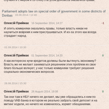
случаях и с миром и со спец статусом донбасса оказались правы.
Parliament adopts law on special order of government in some districts of
Donbas
16.09.2014 / 12:40
Олексій Приймак
16 September 2014, 14:27
-1
И опять коммуняки оказались правы, только власть никак не
научиться вовремя к ним прислушиваться. И из-за этого как всегда
страдает народ.
01.09.2014 / 10:30
Олексій Приймак
01 September 2014, 14:20
0
А как интересно кучи кредитов должны были вытянуть экономику?
Власть же не желает заниматься решением этих проблем их свое
благо больше волнует, у нас только коммуняки требуют решения
социально-экономических вопросов.
28.08.2014 / 15:30
Олексій Приймак
28 August 2014, 18:08
0
Так они там в НБУ ничего не делают, мы уже обращались к ним по
поводу VAB банка в котором не реально забрать свой депозит и на
митинг ходили, но ничего не изменилось, кормят обещаниями.