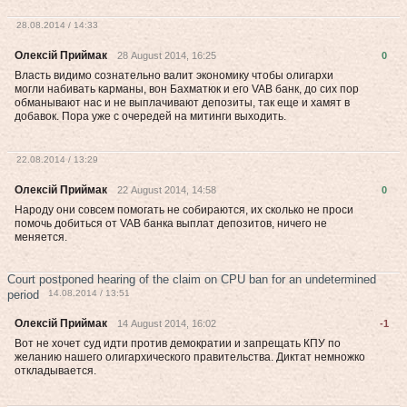
28.08.2014 / 14:33
Олексій Приймак
28 August 2014, 16:25
0
Власть видимо сознательно валит экономику чтобы олигархи
могли набивать карманы, вон Бахматюк и его VAB банк, до сих пор
обманывают нас и не выплачивают депозиты, так еще и хамят в
добавок. Пора уже с очередей на митинги выходить.
22.08.2014 / 13:29
Олексій Приймак
22 August 2014, 14:58
0
Народу они совсем помогать не собираются, их сколько не проси
помочь добиться от VAB банка выплат депозитов, ничего не
меняется.
Court postponed hearing of the claim on CPU ban for an undetermined
period
14.08.2014 / 13:51
Олексій Приймак
14 August 2014, 16:02
-1
Вот не хочет суд идти против демократии и запрещать КПУ по
желанию нашего олигархического правительства. Диктат немножко
откладывается.