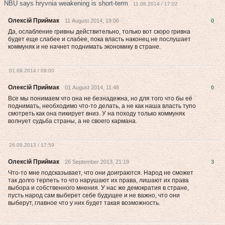
NBU says hryvnia weakening is short-term
11.08.2014 / 17:02
Олексій Приймак
11 August 2014, 19:06
0
Да, ослабление гривны действительно, только вот скоро гривна
будет еще слабее и слабее, пока власть наконец не послушает
коммуняк и не начнет поднимать экономику в стране.
01.08.2014 / 09:00
Олексій Приймак
01 August 2014, 11:46
0
Все мы понимаем что она не безнадежна, но для того что бы её
поднимать, необходимо что-то делать, а не как наша власть тупо
смотреть как она пикирует вниз. У на походу только коммуняк
волнует судьба страны, а не своего кармана.
26.09.2013 / 17:59
Олексій Приймак
26 September 2013, 21:19
3
Что-то мне подсказывает, что они доиграются. Народ не сможет
так долго терпеть то что нарушают их права, лишают их права
выбора и собственного мнения. У нас же демократия в стране,
пусть народ сам выберет себе будущее и не важно, что они
выберут, главное что у них будет такая возможность.