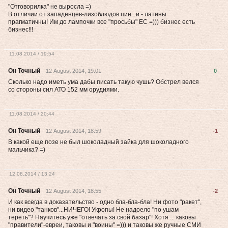
"Отговорилка" не выросла =)
В отличии от западенцев-лизоблюдов пин...и - латины
прагматичны! Им до лампочки все "просьбы" ЕС =))) бизнес есть
бизнес!!!
11.08.2014 / 19:54
Он Точный
12 August 2014, 19:01
0
Сколько надо иметь ума дабы писать такую чушь? Обстрел велся
со стороны сил АТО 152 мм орудиями.
11.08.2014 / 20:44
Он Точный
12 August 2014, 18:59
-1
В какой еще позе не был шоколадный зайка для шоколадного
мальчика? =)
12.08.2014 / 13:24
Он Точный
12 August 2014, 18:55
-2
И как всегда в доказательство - одно бла-бла-бла! Ни фото "ракет",
ни видео "танков"...НИЧЕГО! Укропы! Не надоело "по ушам
тереть"? Научитесь уже "отвечать за свой базар"! Хотя ... каковы
"правители"-евреи, таковы и "воины" =))) и таковы же ручные СМИ