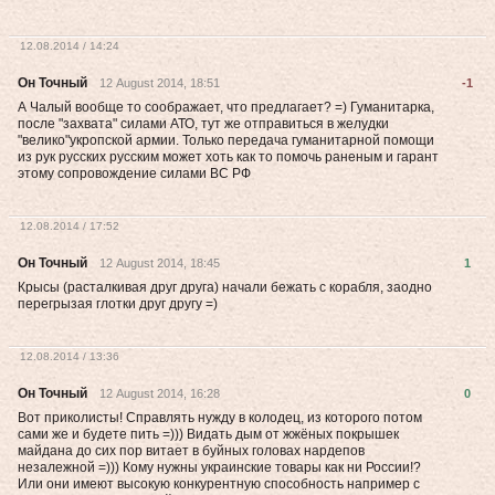
12.08.2014 / 14:24
Он Точный
12 August 2014, 18:51
-1
А Чалый вообще то соображает, что предлагает? =) Гуманитарка,
после "захвата" силами АТО, тут же отправиться в желудки
"велико"укропской армии. Только передача гуманитарной помощи
из рук русских русским может хоть как то помочь раненым и гарант
этому сопровождение силами ВС РФ
12.08.2014 / 17:52
Он Точный
12 August 2014, 18:45
1
Крысы (расталкивая друг друга) начали бежать с корабля, заодно
перегрызая глотки друг другу =)
12.08.2014 / 13:36
Он Точный
12 August 2014, 16:28
0
Вот приколисты! Справлять нужду в колодец, из которого потом
сами же и будете пить =))) Видать дым от жжёных покрышек
майдана до сих пор витает в буйных головах нардепов
незалежной =))) Кому нужны украинские товары как ни России!?
Или они имеют высокую конкурентную способность например с