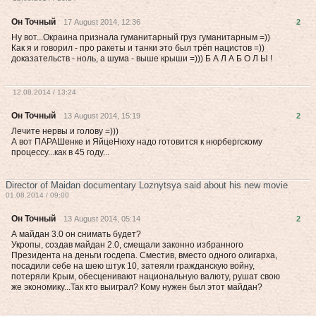
Он Точный
17 August 2014, 12:36
2
Ну вот...Окраина признала гуманитарный груз гуманитарным =))
Как я и говорил - про ракеты и танки это был трёп нацистов =))
доказательств - ноль, а шума - выше крыши =))) Б А Л А Б О Л Ы !
12.08.2014 / 13:24
Он Точный
13 August 2014, 15:19
2
Лечите нервы и голову =)))
А вот ПАРАШенке и ЯйцеНюху надо готовится к нюрбергскому
процессу...как в 45 году...
Director of Maidan documentary Loznytsya said about his new movie
01.08.2014 / 09:00
Он Точный
13 August 2014, 05:14
2
А майдан 3.0 он снимать будет?
Укропы, создав майдан 2.0, смещали законно избранного
Президента на деньги госдепа. Сместив, вместо одного олигарха,
посадили себе на шею штук 10, затеяли гражданскую войну,
потеряли Крым, обесценивают национальную валюту, рушат свою
же экономику...Так кто выиграл? Кому нужен был этот майдан?