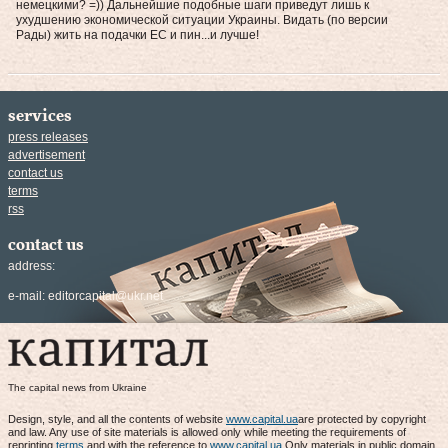
немецкими? =)) Дальнейшие подобные шаги приведут лишь к
ухудшению экономической ситуации Украины. Видать (по версии
Рады) жить на подачки ЕС и пин...и лучше!
services
press releases
advertisement
contact us
terms
rss
contact us
address:
e-mail:
editorcapital@ukr.net
The capital news from Ukraine
Design, style, and all the contents of website
www.capital.ua
are protected by copyright
and law. Any use of site materials is allowed only while meeting the requirements of
reprinting
terms
and with the reference to
www.capital.ua
.Only materials in public domain