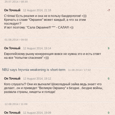
25.07.2014 / 08:30
Он Точный
12 August 2014, 21:18
-7
Стёпка! Есть реалия и она не в пользу бандерлогов! =)))
Кричать о славе "Окраине" может каждый, а что за этим
последует?
И вот поэтому: "Сала Окраине!!! *** - САЛА!!! =))
01.08.2014 / 09:00
Он Точный
12 August 2014, 19:14
9
Европейскому рынку конкуренция вовсе не нужна это и есть ответ
на все "попытки спасения" =)))
NBU says hryvnia weakening is short-term
11.08.2014 / 17:02
Он Точный
12 August 2014, 19:12
0
Кого слушать!? Они их выгнали! Шоколадный зайка ведь знает что
делает...он и приведет "Великую Окраину" к бездне...бездне войны,
развала страны, нищеты и голода!
12.08.2014 / 11:09
Он Точный
12 August 2014, 19:09
0