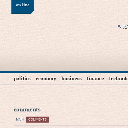
on-line
Si
politics
economy
business
finance
technol
comments
MAIN
COMMENTS