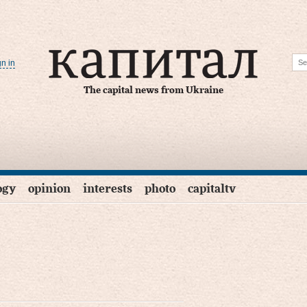
gn in
The capital news from Ukraine
ogy
opinion
interests
photo
capitaltv