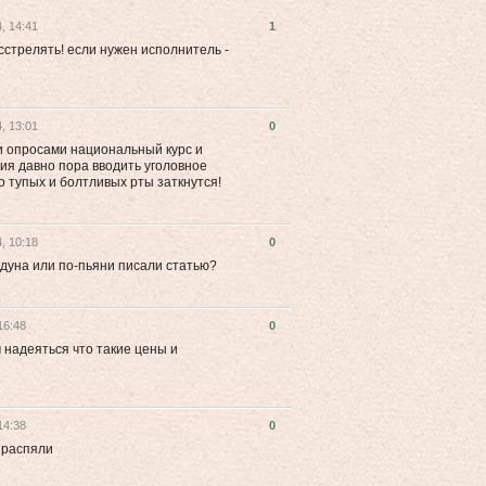
, 14:41
1
сстрелять! если нужен исполнитель -
, 13:01
0
и опросами национальный курс и
вия давно пора вводить уголовное
о тупых и болтливых рты заткнутся!
, 10:18
0
бодуна или по-пьяни писали статью?
16:48
0
 надеяться что такие цены и
14:38
0
х распяли