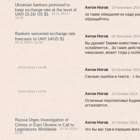
Ukrainian bankers promised to
Антон Ногов
10 November 2014
keep exchange rate at the level of
UAH 15-16/ US $1
10.11.2014 /
за такие обещания их надо ра
14:15
обращайтесь
Bankers worsened exchange rate
Антон Ногов
05 November 2014
forecasts to UAH 14/US $1
05.11.2014 / 12:10
Вы дураки! Такими новостями 
ослабляется... За такие дейст
наказание, может тогда у особ
03.10.2014 / 14:49
Антон Ногов
03 November 2014
Сколько ошибок в тексте... с 
13.10.2014 / 15:59
Антон Ногов
13 October 2014, 
Отличные перспективы! Будем
установятся...
Russia Urges Investigation of
Антон Ногов
10 October 2014, 
Crimes in East Ukraine in Call to
Legislatures Worldwide
10.10.2014 /
что бы вас там в парашке все
12:01