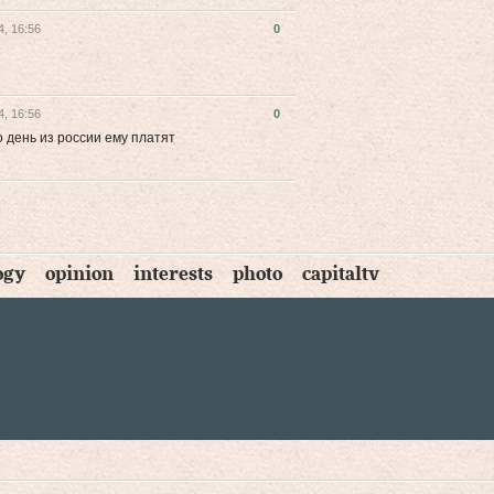
, 16:56
0
, 16:56
0
о день из россии ему платят
ogy
opinion
interests
photo
capitaltv