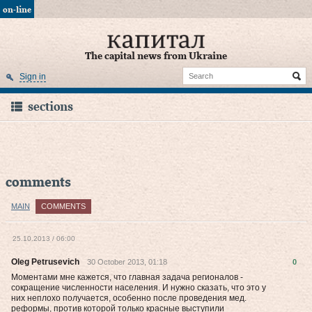
on-line
The capital news from Ukraine
Sign in
sections
comments
MAIN
COMMENTS
25.10.2013 / 06:00
Oleg Petrusevich
30 October 2013, 01:18
0
Моментами мне кажется, что главная задача регионалов -
сокращение численности населения. И нужно сказать, что это у
них неплохо получается, особенно после проведения мед.
реформы, против которой только красные выступили