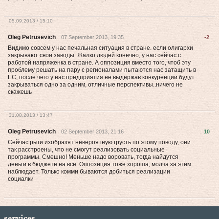
05.09.2013 / 15:10
Oleg Petrusevich
07 September 2013, 19:35
-2
Видимо совсем у нас печальная ситуация в стране. если олигархи
закрывают свои заводы. Жалко людей конечно, у нас сейчас с
работой напряженка в стране. А оппозиция вместо того, чтоб эту
проблему решать на пару с регионалами пытаются нас затащить в
ЕС, после чего у нас предприятия не выдержав конкуренции будут
закрываться одно за одним, отличные перспективы..ничего не
скажешь
31.08.2013 / 13:47
Oleg Petrusevich
02 September 2013, 21:16
10
Сейчас рыги изобразят невероятную грусть по этому поводу, они
так расстроены, что не смогут реализовать социальные
программы. Смешно! Меньше надо воровать, тогда найдутся
деньги в бюджете на все. Оппозиция тоже хороша, молча за этим
наблюдает. Только комми бываются добиться реализации
социалки
services