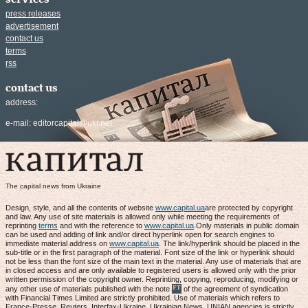
press releases
advertisement
contact us
terms
rss
contact us
address:
e-mail:
editorcapital@ukr.net
The capital news from Ukraine
Design, style, and all the contents of website
www.capital.ua
are protected by copyright
and law. Any use of site materials is allowed only while meeting the requirements of
reprinting
terms
and with the reference to
www.capital.ua
.Only materials in public domain
can be used and adding of link and/or direct hyperlink open for search engines to
immediate material address on
www.capital.ua
. The link/hyperlink should be placed in the
sub-title or in the first paragraph of the material. Font size of the link or hyperlink should
not be less than the font size of the main text in the material. Any use of materials that are
in closed access and are only available to registered users is allowed only with the prior
written permission of the copyright owner. Reprinting, copying, reproducing, modifying or
any other use of materials published with the note
of the agreement of syndication
with Financial Times Limited are strictly prohibited. Use of materials which refers to
France-Presse, Reuters, Interfax-Ukraine, Ukrainian News, UNIAN agencies is strictly