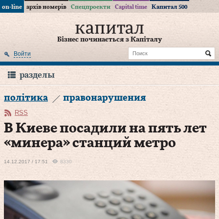
on-line
архів номерів
Спецпроекти
Capital time
Капитал 500
Бізнес починається з Капіталу
Войти
разделы
політика
правонарушения
RSS
В Киеве посадили на пять лет
«минера» станций метро
14.12.2017 / 17:51
8330