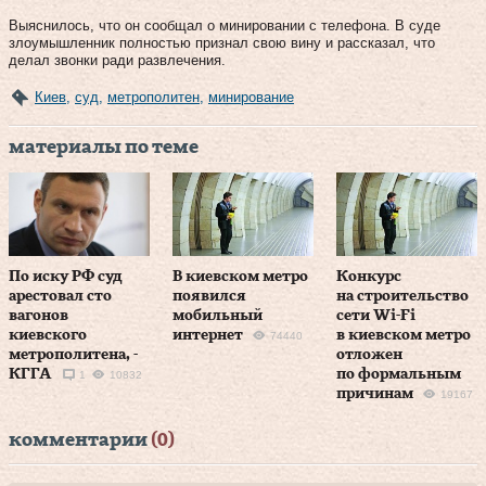
Выяснилось, что он сообщал о минировании с телефона. В суде
злоумышленник полностью признал свою вину и рассказал, что
делал звонки ради развлечения.
Киев
,
суд
,
метрополитен
,
минирование
материалы по теме
По иску РФ суд
В киевском метро
Конкурс
арестовал сто
появился
на строительство
вагонов
мобильный
сети Wi-Fi
киевского
интернет
в киевском метро
74440
метрополитена, -
отложен
КГГА
по формальным
1
10832
причинам
19167
комментарии
(0)