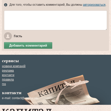
Для того, чтобы оставить комментарий, Вы должны
авторизоваться
.
Гость
Добавить комментарий
сервисы
новини компаній
реклама
контакти
правила
rss
контакти
e-mail:
contact@capital.ua