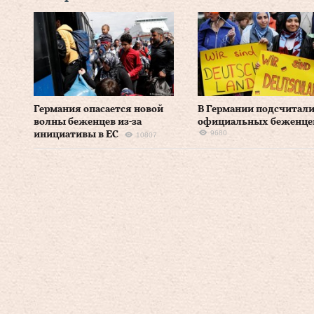
Германия опасается новой
В Германии подсчитал
волны беженцев из-за
официальных беженце
9680
инициативы в ЕС
10807