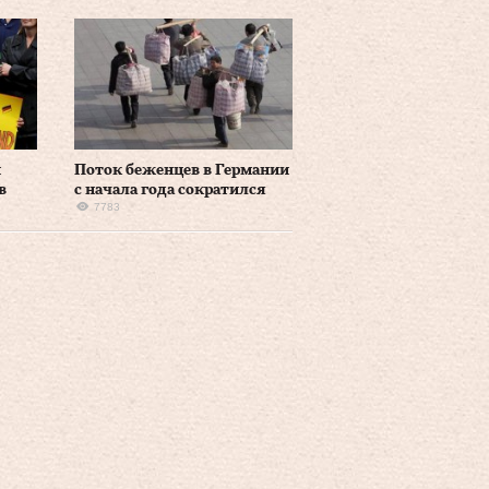
и
Поток беженцев в Германии
в
с начала года сократился
7783