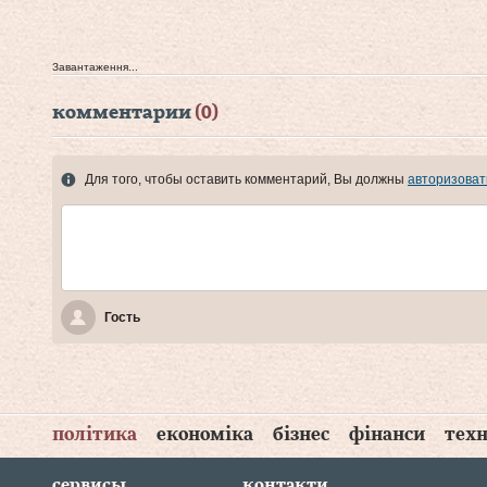
Завантаження...
комментарии
(0)
Для того, чтобы оставить комментарий, Вы должны
авторизоват
Гость
політика
економіка
бізнес
фінанси
техн
сервисы
контакти