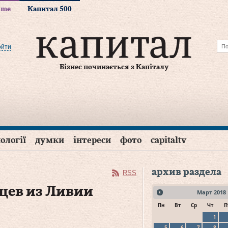
time
Капитал 500
ойти
Бізнес починається з Капіталу
ології
думки
інтереси
фото
capitaltv
архив раздела
RSS
цев из Ливии
Март
2018
Пн
Вт
Ср
Чт
П
1
5
6
7
8