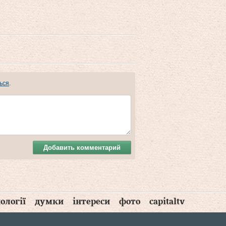
ься
.
Добавить комментарий
ології
думки
інтереси
фото
capitaltv