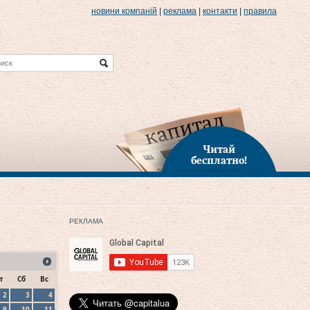
новини компаній
|
реклама
|
контакти
|
правила
Читай
бесплатно!
РЕКЛАМА
т
Сб
Вс
2
3
4
9
10
11