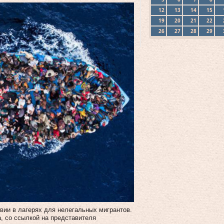
12
13
14
15
19
20
21
22
26
27
28
29
вии в лагерях для нелегальных мигрантов.
, со ссылкой на представителя