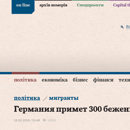
on-line
архів номерів
Спецпроекти
Capital 
В
політика
економіка
бізнес
фінанси
техн
політика
мигранты
Германия примет 300 бежен
18.03.2018 / 10:49
10933