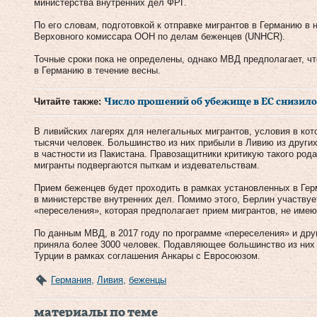
министерства внутренних дел ФРГ.
По его словам, подготовкой к отправке мигрантов в Германию в
Верховного комиссара ООН по делам беженцев (UNHCR).
Точные сроки пока не определены, однако МВД предполагает, чт
в Германию в течение весны.
Читайте также:
Число прошений об убежище в ЕС снизилос
В ливийских лагерях для нелегальных мигрантов, условия в ко
тысячи человек. Большинство из них прибыли в Ливию из других
в частности из Пакистана. Правозащитники критикую такого рода
мигранты подвергаются пыткам и издевательствам.
Прием беженцев будет проходить в рамках установленных в Гер
в министерстве внутренних дел. Помимо этого, Берлин участву
«переселения», которая предполагает прием мигрантов, не име
По данным МВД, в 2017 году по программе «переселения» и др
приняла более 3000 человек. Подавляющее большинство из них
Турции в рамках соглашения Анкары с Евросоюзом.
Германия
,
Ливия
,
беженцы
материалы по теме