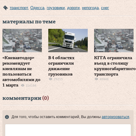
транспорт
,
Одесса
,
грузовики
,
дороги
,
непогода
,
снег
материалы по теме
«Киевавтодор»
В 4 областях
КГГА ограничила
рекомендует
ограничили
въезд в столицу
киевлянам не
движение
крупногабаритного
пользоваться
грузовиков
транспорта
25215
46946
автомобилями до
1 марта
114194
комментарии
(0)
Для того, чтобы оставить комментарий, Вы должны
авторизоваться
.