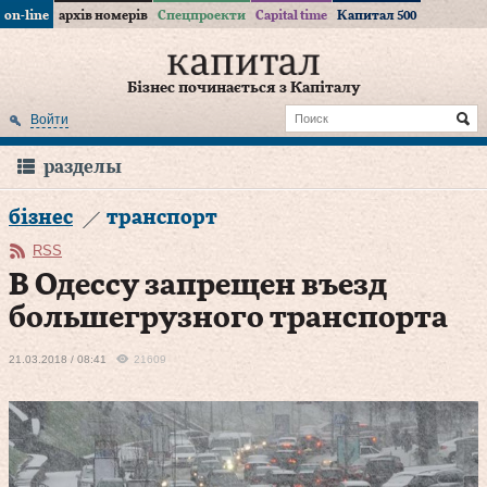
on-line
архів номерів
Спецпроекти
Capital time
Капитал 500
Бізнес починається з Капіталу
Войти
разделы
бізнес
транспорт
RSS
В Одессу запрещен въезд
большегрузного транспорта
21.03.2018 / 08:41
21609