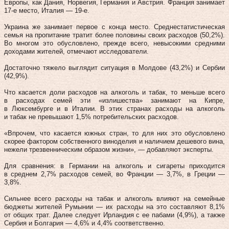
Европы, как Дания, Норвегия, Германия и Австрия. Франция занимает
17-е место, Италия — 19-е.
Украина же занимает первое с конца место. Среднестатистическая
семья на пропитание тратит более половины своих расходов (50,2%).
Во многом это обусловлено, прежде всего, невысокими средними
доходами жителей, отмечают исследователи.
Достаточно тяжело выглядит ситуация в Молдове (43,2%) и Сербии
(42,9%).
Что касается доли расходов на алкоголь и табак, то меньше всего
в расходах семей эти «излишества» занимают на Кипре,
в Люксембурге и в Италии. В этих странах расходы на алкоголь
и табак не превышают 1,5% потребительских расходов.
«Впрочем, что касается южных стран, то для них это обусловлено
скорее фактором собственного виноделия и наличием дешевого вина,
нежели трезвенническим образом жизни», — добавляют эксперты.
Для сравнения: в Германии на алкоголь и сигареты приходится
в среднем 2,7% расходов семей, во Франции — 3,7%, в Греции —
3,8%.
Сильнее всего расходы на табак и алкоголь влияют на семейные
бюджеты жителей Румынии — их расходы на это составляют 8,1%
от общих трат. Далее следует Ирландия с ее пабами (4,9%), а также
Сербия и Болгария — 4,6% и 4,4% соответственно.