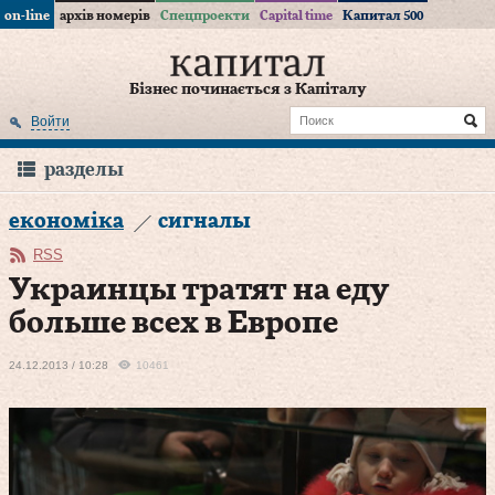
on-line
архів номерів
Спецпроекти
Capital time
Капитал 500
Бізнес починається з Капіталу
Войти
разделы
економіка
сигналы
RSS
Украинцы тратят на еду
больше всех в Европе
24.12.2013 / 10:28
10461