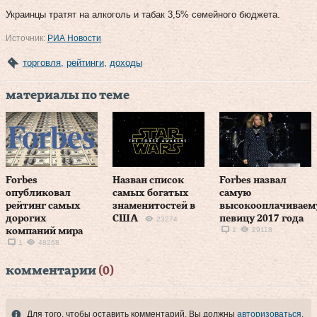
Украинцы тратят на алкоголь и табак 3,5% семейного бюджета.
Источник:
РИА Новости
торговля
,
рейтинги
,
доходы
материалы по теме
Forbes
Назван список
Forbes назвал
опубликовал
самых богатых
самую
рейтинг самых
знаменитостей в
высокооплачивае
дорогих
США
певицу 2017 года
23274
1
29118
компаний мира
1
48268
комментарии
(0)
Для того, чтобы оставить комментарий, Вы должны
авторизоваться
.