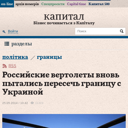
on-line
архів номерів
Спецпроекти
Capital time
Капитал 500
Бізнес починається з Капіталу
Войти
разделы
політика
границы
RSS
Российские вертолеты вновь
пытались пересечь границу с
Украиной
25.05.2014 / 10:42
11323