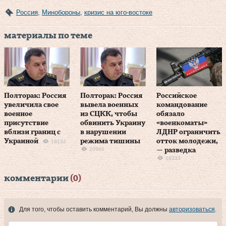
Россия
,
Минобороны
,
кризис на юго-востоке
материалы по теме
Полторак: Россия
Полторак: Россия
Российское
увеличила свое
вывела военных
командование
военное
из СЦКК, чтобы
обязало
присутствие
обвинить Украину
«военкоматы»
вблизи границ с
в нарушении
ЛДНР ограничить
Украиной
режима тишины
отток молодежи,
19132
20960
— разведка
16333
комментарии
(0)
Для того, чтобы оставить комментарий, Вы должны
авторизоваться
.