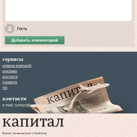
Гость
Добавить комментарий
сервисы
новини компаній
реклама
контакти
правила
rss
контакти
e-mail:
contact@capital.ua
Бізнес починається з Капіталу