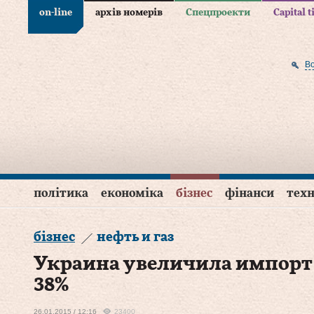
on-line
архів номерів
Спецпроекти
Capital 
В
політика
економіка
бізнес
фінанси
техн
бізнес
нефть и газ
Украина увеличила импорт 
38%
26.01.2015 / 12:16
23400