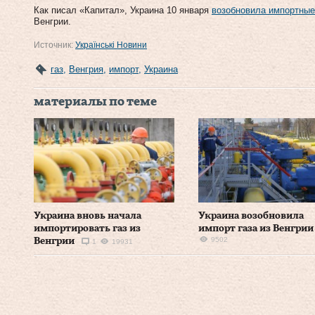
Как писал «Капитал», Украина 10 января
возобновила импортные 
Венгрии.
Источник:
Українські Новини
газ
,
Венгрия
,
импорт
,
Украина
материалы по теме
Украина вновь начала
Украина возобновила
импортировать газ из
импорт газа из Венгрии
9502
Венгрии
1
19931