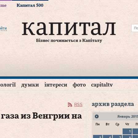
time
Капитал 500
ойти
Бізнес починається з Капіталу
ології
думки
інтереси
фото
capitaltv
архив раздела
RSS
газа из Венгрии на
Январь
201
Пн
Вт
Ср
Чт
П
1
5
6
7
8