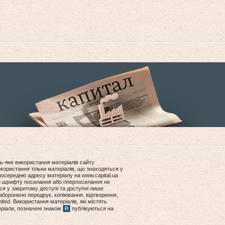
ь-яке використання матеріалів сайту
користання тільки матеріалів, що знаходяться у
посередню адресу матеріалу на www.capital.ua
ір шрифту посилання або гіперпосилання не
ся у закритому доступі та доступні лише
боронено передрук, копіювання, відтворення,
ited. Використання матеріалів, які містять
еріали, позначені знаком
публікуються на