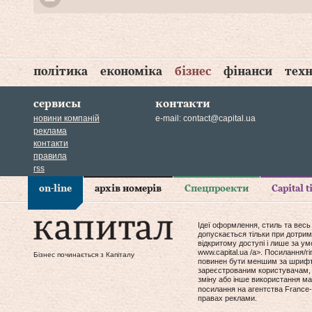
політика
економіка
бізнес
фінанси
техн
сервисы
контакти
новини компаній
e-mail:
contact@capital.ua
реклама
контакти
правила
rss
on-line
архів номерів
Спецпроекти
Capital 
Ідеї оформлення, стиль та весь
допускається тільки при дотрим
відкритому доступі і лише за у
www.capital.ua /a>. Посилання/
Бізнес починається з Капіталу
повинен бути меншим за шрифт т
зареєстрованим користувачам, 
зміну або інше використання мат
посилання на агентства France-
правах реклами.