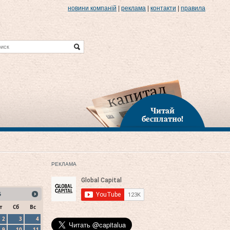
новини компаній
|
реклама
|
контакти
|
правила
Читай
бесплатно!
РЕКЛАМА
5
т
Сб
Вс
2
3
4
9
10
11