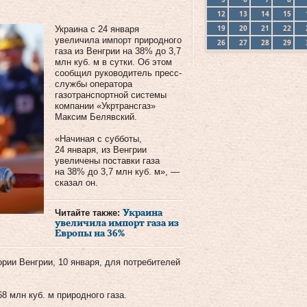
12
13
14
15
19
20
21
22
Украина с 24 января
увеличила импорт природного
26
27
28
29
газа из Венгрии на 38% до 3,7
млн куб. м в сутки. Об этом
сообщил руководитель пресс-
службы оператора
газотранспортной системы
компании «Укртрансгаз»
Максим Белявский.
«Начиная с субботы,
24 января, из Венгрии
увеличены поставки газа
на 38% до 3,7 млн куб. м», —
сказал он.
Читайте также:
Украина
увеличила импорт газа из
Европы на 36%
ории Венгрии, 10 января, для потребителей
.
8 млн куб. м природного газа.