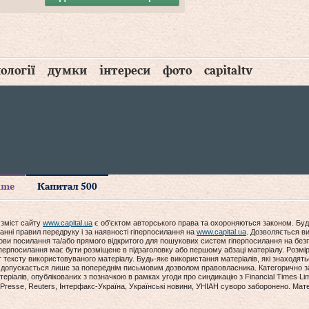
ології
думки
інтереси
фото
capitaltv
time
Капитал 500
 зміст сайту
www.capital.ua
є об'єктом авторського права та охороняються законом. Буд
анні правил передруку і за наявності гіперпосилання на
www.capital.ua
. Дозволяється ви
мови посилання та/або прямого відкритого для пошукових систем гіперпосилання на без
гіперпосилання має бути розміщене в підзаголовку або першому абзаці матеріалу. Розм
ексту використовуваного матеріалу. Будь-яке використання матеріалів, які знаходять
допускається лише за попереднім письмовим дозволом правовласника. Категорично за
еріалів, опублікованих з позначкою в рамках угоди про синдикацію з Financial Times Lim
Presse, Reuters, Інтерфакс-Україна, Українські новини, УНІАН суворо заборонено. Мат