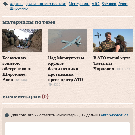
жертвы
,
кризис на юго-востоке
,
Мариуполь
,
АТО
,
боевики
,
Азов
,
Широкино
материалы по теме
Боевики из
Над Мариуполем
В АТО погиб муж
зениток
кружат
Татьяны
обстреливают
беспилотники
Чорновол
15610
Широкино, —
противника, —
Азов
пресс-центр АТО
14663
8335
комментарии
(0)
Для того, чтобы оставить комментарий, Вы должны
авторизоваться
.