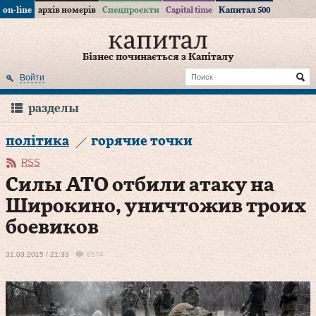
on-line
архів номерів
Спецпроекти
Capital time
Капитал 500
Бізнес починається з Капіталу
Войти
разделы
політика
горячие точки
RSS
Силы АТО отбили атаку на
Широкино, уничтожив троих
боевиков
31.03.2015 / 21:33
8574