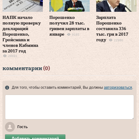
НАПК начало
Порошенко
Зарплата
полную проверку
получил 28 тыс.
Порошенко
деклараций
гривен зарплаты в
составила 336
Порошенко,
январе
тыс. грн в 2017
9185
Гройсмана и
году
22980
членов Кабмина
за 2017 год
28691
комментарии
(0)
Для того, чтобы оставить комментарий, Вы должны
авторизоваться
.
Гость
Добавить комментарий