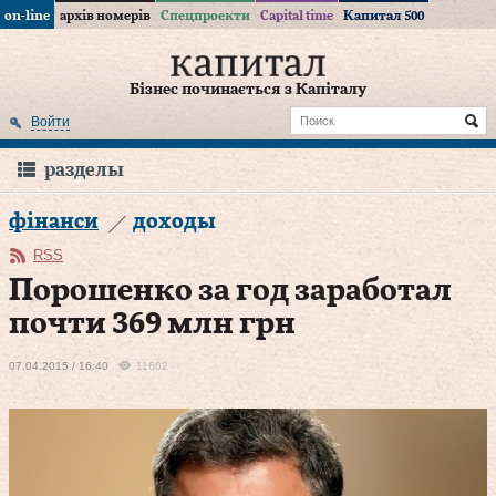
on-line
архів номерів
Спецпроекти
Capital time
Капитал 500
Бізнес починається з Капіталу
Войти
разделы
фінанси
доходы
RSS
Порошенко за год заработал
почти 369 млн грн
07.04.2015 / 16:40
11602