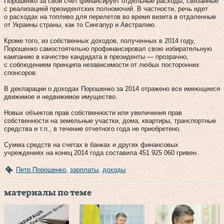
Порошенко за свой счет финансирует отдельные расходы, связанные
с реализацией президентских полномочий. В частности, речь идет
о расходах на топливо для перелетов во время визита в отдаленные
от Украины страны, как то Сингапур и Австралию.
Кроме того, из собственных доходов, полученных в 2014 году,
Порошенко самостоятельно профинансировал свою избирательную
кампанию в качестве кандидата в президенты — прозрачно,
с соблюдением принципа независимости от любых посторонних
спонсоров.
В декларации о доходах Порошенко за 2014 отражено все имеющееся
движимое и недвижимое имущество.
Новых объектов прав собственности или увеличения прав
собственности на земельные участки, дома, квартиры, транспортные
средства и т.п., в течение отчетного года не приобретено.
Сумма средств на счетах в банках и других финансовых
учреждениях на конец 2014 года составила 451 925 060 гривен.
Петр Порошенко
,
зарплаты
,
доходы
материалы по теме