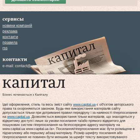
сервисы
новини компаній
реклама
контакти
правила
rss
контакти
e-mail:
contact@capital.ua
Бізнес починається з Капіталу
Ідеї оформлення, стиль та весь зміст сайту
www.capital.ua
є об'єктом авторського
права та охороняються законом. Будь-яке використання матеріалів сайту
допускається тільки при дотриманні правил передруку і за наявності гіперпосилання
на
www.capital.ua
. Дозволяється використання тільки матеріалів, що знаходяться у
відкритому доступі і лише за умови посилання та/або прямого відкритого для
пошукових систем гіперпосилання на безпосередню адресу матеріалу на
www.capital.ua www.capital.ua /a>. Посилання/гіперпосилання має бути розміщене в
підзаголовку або першому абзаці матеріалу. Розмір шрифту посилання або
гіперпосилання не повинен бути меншим за шрифт тексту використовуваного