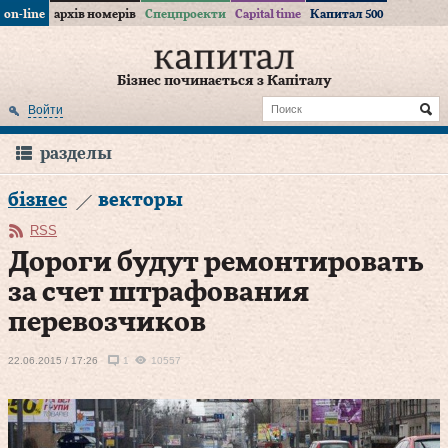
on-line
архів номерів
Спецпроекти
Capital time
Капитал 500
Бізнес починається з Капіталу
Войти
разделы
бізнес
векторы
RSS
Дороги будут ремонтировать
за счет штрафования
перевозчиков
22.06.2015 / 17:26
1
10557