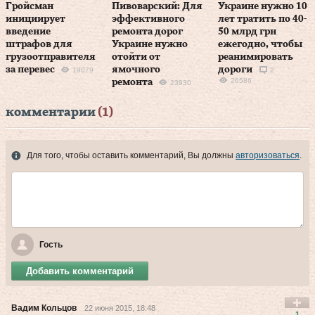
Гройсман
Пивоварский: Для
Украине нужно 10
инициирует
эффективного
лет тратить по 40-
введение
ремонта дорог
50 млрд грн
штрафов для
Украине нужно
ежегодно, чтобы
грузоотправителя
отойти от
реанимировать
за перевес
ямочного
дороги
19079
2
26586
ремонта
23930
комментарии
(1)
Для того, чтобы оставить комментарий, Вы должны
авторизоваться
.
Гость
Добавить комментарий
Вадим Кольцов
22 июня 2015, 18:48
1