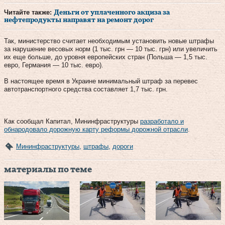
Читайте также:
Деньги от уплаченного акциза за
нефтепродукты направят на ремонт дорог
Так, министерство считает необходимым установить новые штрафы
за нарушение весовых норм (1 тыс. грн — 10 тыс. грн) или увеличить
их еще больше, до уровня европейских стран (Польша — 1,5 тыс.
евро, Германия — 10 тыс. евро).
В настоящее время в Украине минимальный штраф за перевес
автотранспортного средства составляет 1,7 тыс. грн.
Как сообщал Капитал, Мининфраструктуры
разработало и
обнародовало дорожную карту реформы дорожной отрасли
.
Мининфраструктуры
,
штрафы
,
дороги
материалы по теме