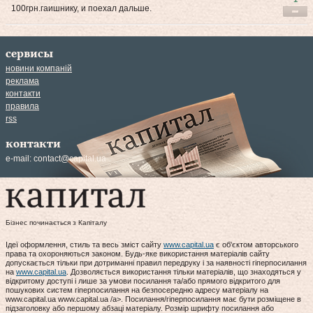
100грн.гаишнику, и поехал дальше.
сервисы
новини компаній
реклама
контакти
правила
rss
контакти
e-mail:
contact@capital.ua
Бізнес починається з Капіталу
Ідеї оформлення, стиль та весь зміст сайту
www.capital.ua
є об'єктом авторського
права та охороняються законом. Будь-яке використання матеріалів сайту
допускається тільки при дотриманні правил передруку і за наявності гіперпосилання
на
www.capital.ua
. Дозволяється використання тільки матеріалів, що знаходяться у
відкритому доступі і лише за умови посилання та/або прямого відкритого для
пошукових систем гіперпосилання на безпосередню адресу матеріалу на
www.capital.ua www.capital.ua /a>. Посилання/гіперпосилання має бути розміщене в
підзаголовку або першому абзаці матеріалу. Розмір шрифту посилання або