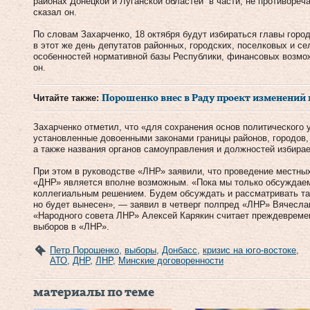
районах Донецкой и Луганской областей“ в части, не противоре
сказал он.
По словам Захарченко, 18 октября будут избираться главы горо
в этот же день депутатов районных, городских, поселковых и с
особенностей нормативной базы Республики, финансовых возмо
он.
Читайте также:
Порошенко внес в Раду проект изменений
Захарченко отметил, что «для сохранения основ политического 
установленные довоенными законами границы районов, городов, 
а также названия органов самоуправления и должностей избира
При этом в руководстве «ЛНР» заявили, что проведение местных
«ДНР» является вполне возможным. «Пока мы только обсуждаем
коллегиальным решением. Будем обсуждать и рассматривать та
но будет вынесен», — заявил в четверг полпред «ЛНР» Вячесла
«Народного совета ЛНР» Алексей Карякин считает преждевреме
выборов в «ЛНР».
Петр Порошенко
,
выборы
,
Донбасс
,
кризис на юго-востоке
,
АТО
,
ДНР
,
ЛНР
,
Минские договоренности
материалы по теме