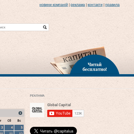
новини компаній
|
реклама
|
контакти
|
правила
Читай
бесплатно!
РЕКЛАМА
т
Сб
Вс
3
4
5
10
11
12