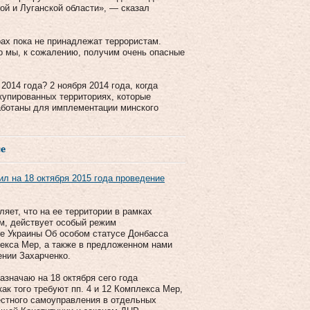
ой и Луганской области», — сказал
рах пока не принадлежат террористам.
о мы, к сожалению, получим очень опасные
2014 года? 2 ноября 2014 года, когда
купированных территориях, которые
работаны для имплементации минского
се
л на 18 октября 2015 года проведение
яет, что на ее территории в рамках
им, действует особый режим
не Украины Об особом статусе Донбасса
плекса Мер, а также в предложенном нами
ении Захарченко.
азначаю на 18 октября сего года
ак того требуют пп. 4 и 12 Комплекса Мер,
естного самоуправления в отдельных