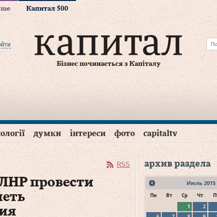
time
Капитал 500
ойти
Бізнес починається з Капіталу
ології
думки
інтереси
фото
capitaltv
архив раздела
RSS
ЛНР провести
Июль
2015
меть
Пн
Вт
Ср
Чт
П
1
2
ия
6
7
8
9