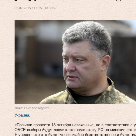
02.07.2015 / 17:15
9357
Фото: сайт президента
Украина
.
«Попытки провести 18 октября незаконные, не в соответствии с
ОБСЕ выборы будут значить жесткую атаку РФ на минские согла
Я уверен, что это будет чрезвычайно безответственно и будет 