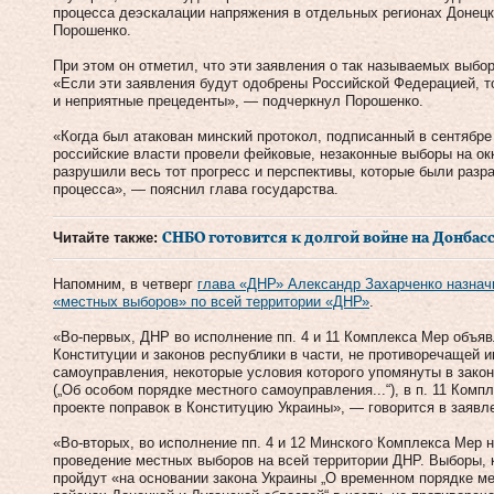
процесса деэскалации напряжения в отдельных регионах Донецк
Порошенко.
При этом он отметил, что эти заявления о так называемых выбо
«Если эти заявления будут одобрены Российской Федерацией, т
и неприятные прецеденты», — подчеркнул Порошенко.
«Когда был атакован минский протокол, подписанный в сентябре 
российские власти провели фейковые, незаконные выборы на ок
разрушили весь тот прогресс и перспективы, которые были раз
процесса», — пояснил глава государства.
Читайте также:
СНБО готовится к долгой войне на Донбас
Напомним, в четверг
глава «ДНР» Александр Захарченко назначи
«местных выборов» по всей территории «ДНР»
.
«Во-первых, ДНР во исполнение пп. 4 и 11 Комплекса Мер объявл
Конституции и законов республики в части, не противоречащей 
самоуправления, некоторые условия которого упомянуты в зако
(„Об особом порядке местного самоуправления...“), в п. 11 Ком
проекте поправок в Конституцию Украины», — говорится в заявл
«Во-вторых, во исполнение пп. 4 и 12 Минского Комплекса Мер н
проведение местных выборов на всей территории ДНР. Выборы, к
пройдут «на основании закона Украины „О временном порядке м