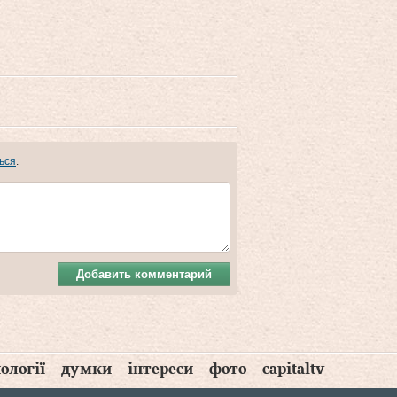
ься
.
Добавить комментарий
ології
думки
інтереси
фото
capitaltv