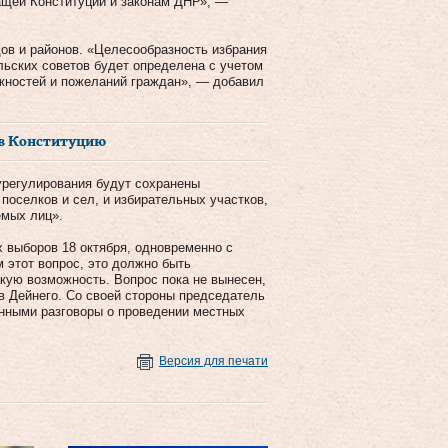
чащей Конституции и законам ДНР», —
дов и районов. «Целесообразность избрания
ельских советов будет определена с учетом
жностей и пожеланий граждан», — добавил
 в Конституцию
урегулирования будут сохранены
поселков и сел, и избирательных участков,
емых лиц».
 выборов 18 октября, одновременно с
 этот вопрос, это должно быть
кую возможность. Вопрос пока не вынесен,
в Дейнего. Со своей стороны председатель
нными разговоры о проведении местных
Версия для печати