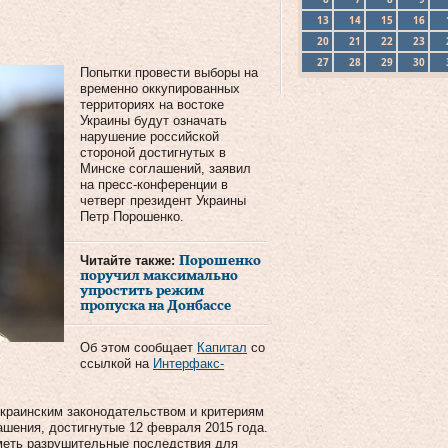
13
14
15
16
20
21
22
23
27
28
29
30
Попытки провести выборы на
временно оккупированных
территориях на востоке
Украины будут означать
нарушение российской
стороной достигнутых в
Минске соглашений, заявил
на пресс-конференции в
четверг президент Украины
Петр Порошенко.
Читайте также:
Порошенко
поручил максимально
упростить режим
пропуска на Донбассе
Об этом сообщает
Капитал
со
ссылкой на
Интерфакс-
 украинским законодательством и критериям
шения, достигнутые 12 февраля 2015 года.
иметь разрушительные последствия для