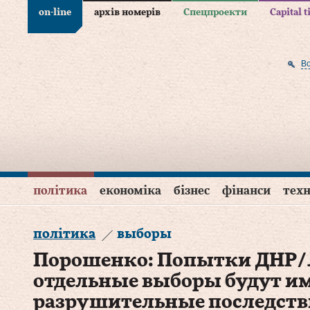
on-line
архів номерів
Спецпроекти
Capital 
В
політика
економіка
бізнес
фінанси
техн
політика
выборы
Порошенко: Попытки ДНР/
отдельные выборы будут и
разрушительные последств