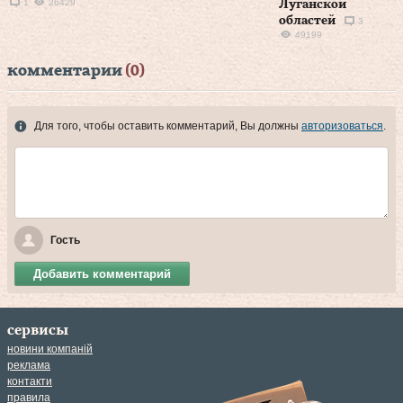
1
26429
Луганской
областей
3
49199
комментарии
(0)
Для того, чтобы оставить комментарий, Вы должны
авторизоваться
.
Гость
Добавить комментарий
сервисы
новини компаній
реклама
контакти
правила