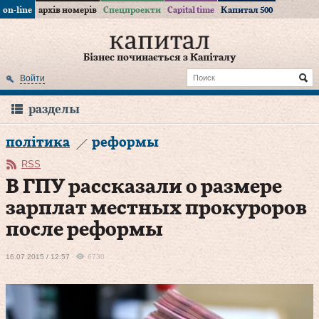
on-line
архів номерів
Спецпроекти
Capital time
Капитал 500
Бізнес починається з Капіталу
Войти
разделы
політика
реформы
RSS
В ГПУ рассказали о размере
зарплат местных прокуроров
после реформы
16.07.2015 / 12:57
6730