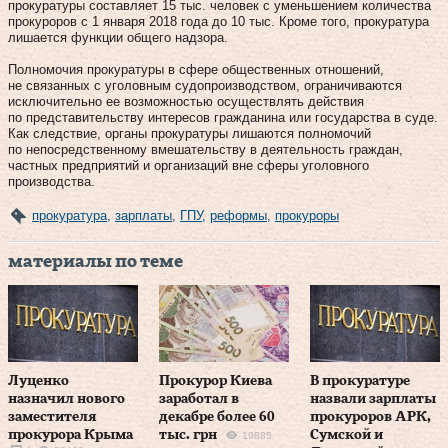
прокуратуры составляет 15 тыс. человек с уменьшением количества
прокуроров с 1 января 2018 года до 10 тыс. Кроме того, прокуратура
лишается функции общего надзора.
Полномочия прокуратуры в сфере общественных отношений,
не связанных с уголовным судопроизводством, ограничиваются
исключительно ее возможностью осуществлять действия
по представительству интересов гражданина или государства в суде.
Как следствие, органы прокуратуры лишаются полномочий
по непосредственному вмешательству в деятельность граждан,
частных предприятий и организаций вне сферы уголовного
производства.
прокуратура
,
зарплаты
,
ГПУ
,
реформы
,
прокуроры
материалы по теме
Луценко
Прокурор Киева
В прокуратуре
назначил нового
заработал в
назвали зарплаты
заместителя
декабре более 60
прокуроров АРК,
прокурора Крыма
тыс. грн
Сумской и
19885