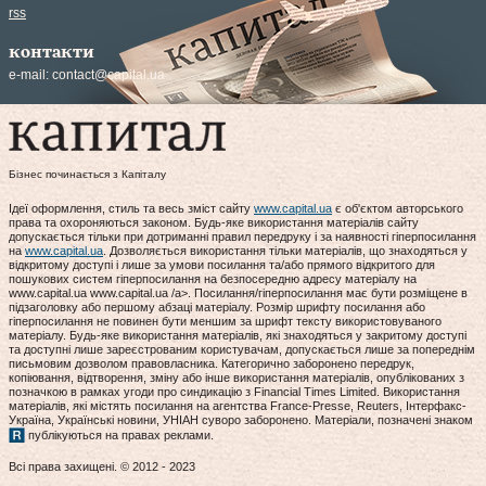
rss
контакти
e-mail:
contact@capital.ua
Бізнес починається з Капіталу
Ідеї оформлення, стиль та весь зміст сайту
www.capital.ua
є об'єктом авторського
права та охороняються законом. Будь-яке використання матеріалів сайту
допускається тільки при дотриманні правил передруку і за наявності гіперпосилання
на
www.capital.ua
. Дозволяється використання тільки матеріалів, що знаходяться у
відкритому доступі і лише за умови посилання та/або прямого відкритого для
пошукових систем гіперпосилання на безпосередню адресу матеріалу на
www.capital.ua www.capital.ua /a>. Посилання/гіперпосилання має бути розміщене в
підзаголовку або першому абзаці матеріалу. Розмір шрифту посилання або
гіперпосилання не повинен бути меншим за шрифт тексту використовуваного
матеріалу. Будь-яке використання матеріалів, які знаходяться у закритому доступі
та доступні лише зареєстрованим користувачам, допускається лише за попереднім
письмовим дозволом правовласника. Категорично заборонено передрук,
копіювання, відтворення, зміну або інше використання матеріалів, опублікованих з
позначкою в рамках угоди про синдикацію з Financial Times Limited. Використання
матеріалів, які містять посилання на агентства France-Presse, Reuters, Інтерфакс-
Україна, Українські новини, УНІАН суворо заборонено. Матеріали, позначені знаком
публікуються на правах реклами.
Всі права захищені. © 2012 - 2023