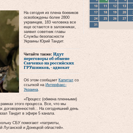
10
11
12
13
17
18
19
20
На сегодня из плена боевиков
освобождены более 2800
24
25
26
27
украинцев, 183 человека все
31
еще остаются в заложниках,
заявил советник главы
Службы безопасности
Украины Юрий Тандит.
Читайте также:
Идут
переговоры об обмене
Савченко на российских
ГРУшников, - адвокат
Об этом сообщает
Капитал
со
ссылкой на
Интерфакс-
Украина
.
«Процесс (обмена пленными)
рамках этого процесса. Все, что мы
х договоренностей... На сегодняшний день
азал Тандит в эфире 5 канала.
скольку СБУ помогают «патриоты,
й Луганской и Донецкой областей».