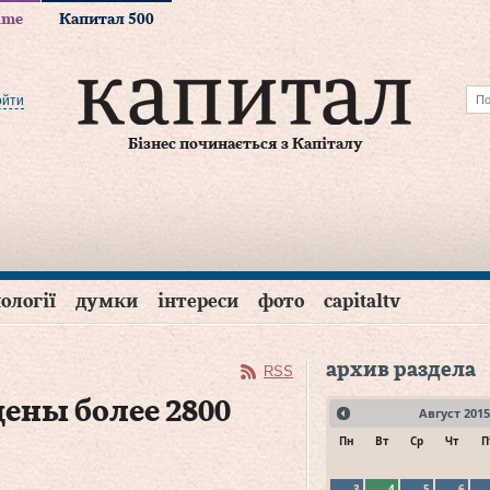
time
Капитал 500
ойти
Бізнес починається з Капіталу
ології
думки
інтереси
фото
capitaltv
архив раздела
RSS
ены более 2800
Август
2015
Пн
Вт
Ср
Чт
П
3
4
5
6