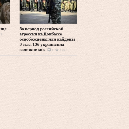
еще
За период российской
агрессии на Донбассе
83
освобождены или найдены
3 тыс. 136 украинских
заложников
1
17573