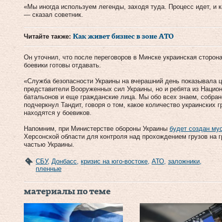
«Мы иногда используем легенды, заходя туда. Процесс идет, и 
— сказал советник.
Читайте также:
Как живет бизнес в зоне АТО
Он уточнил, что после переговоров в Минске украинская сторон
боевики готовы отдавать.
«Служба безопасности Украины на вчерашний день показывала ц
представители Вооруженных сил Украины, но и ребята из Нацио
батальонов и еще гражданские лица. Мы обо всех знаем, собра
подчеркнул Тандит, говоря о том, какое количество украинских 
находятся у боевиков.
Напомним, при Министерстве обороны Украины
будет создан му
Херсонской области для контроля над прохождением грузов на 
частью Украины.
СБУ
,
Донбасс
,
кризис на юго-востоке
,
АТО
,
заложники
,
пленные
материалы по теме