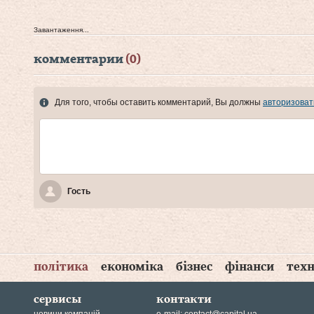
Завантаження...
комментарии
(0)
Для того, чтобы оставить комментарий, Вы должны
авторизоват
Гость
політика
економіка
бізнес
фінанси
техн
сервисы
контакти
новини компаній
e-mail:
contact@capital.ua