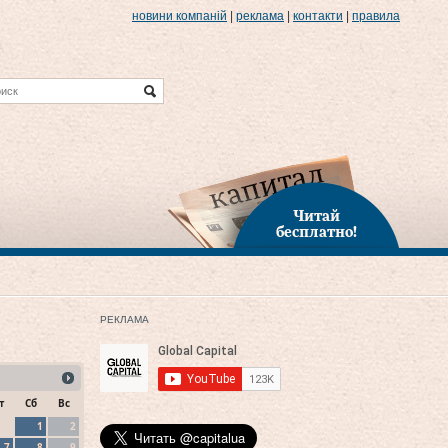
новини компаній
|
реклама
|
контакти
|
правила
Читай
бесплатно!
РЕКЛАМА
т
Сб
Вс
1
2
7
8
9