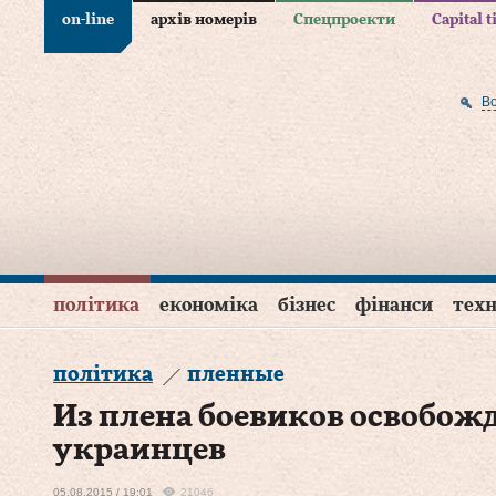
on-line
архів номерів
Спецпроекти
Capital 
В
політика
економіка
бізнес
фінанси
техн
політика
пленные
Из плена боевиков освобожд
украинцев
05.08.2015 / 19:01
21046