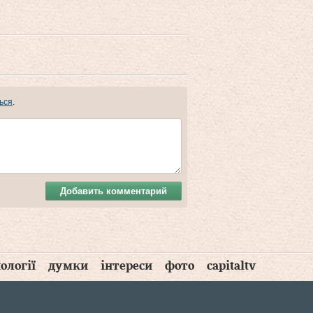
ься
.
Добавить комментарий
ології
думки
інтереси
фото
capitaltv