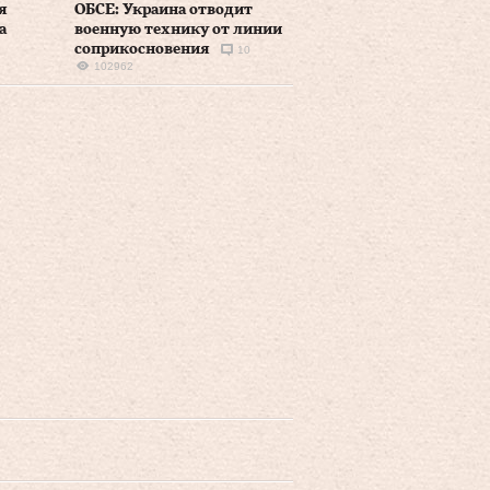
я
ОБСЕ: Украина отводит
а
военную технику от линии
соприкосновения
10
102962