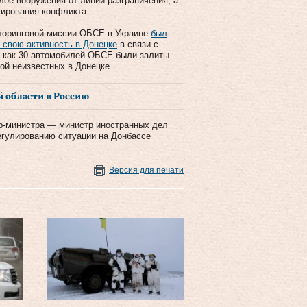
лое вооружения от линии разграничения, а
лирования конфликта.
торинговой миссии ОБСЕ в Украине
был
 свою активность в Донецке
в связи с
, как 30 автомобилей ОБСЕ были залиты
ой неизвестных в Донецке.
й области в Россию
-министра — министр иностранных дел
егулированию ситуации на Донбассе
Версия для печати