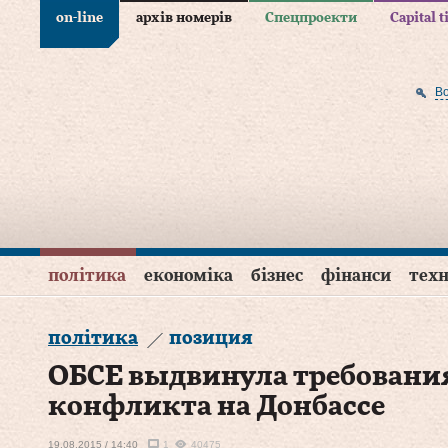
on-line
архів номерів
Спецпроекти
Capital 
В
політика
економіка
бізнес
фінанси
техн
політика
позиция
​ОБСЕ выдвинула требовани
конфликта на Донбассе
19.08.2015 / 14:40
1
40475