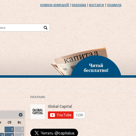
новини компаній
|
реклама
|
контакти
|
правила
Читай
бесплатно!
РЕКЛАМА
т
Сб
Вс
1
2
7
8
9