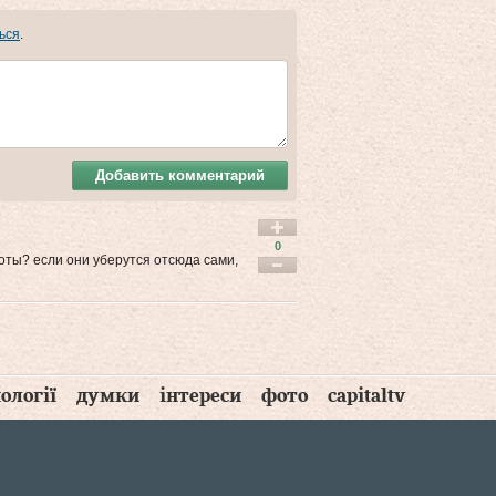
ься
.
Добавить комментарий
0
боты? если они уберутся отсюда сами,
ології
думки
інтереси
фото
capitaltv