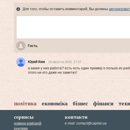
Для того, чтобы оставить комментарий, Вы должны
авторизоват
Гость
Юрий Ким
19 августа 2015, 17:27
а какая у них работа? есть хоть один пример о пользе их ра
этого ни кто даже не заметит!
політика
економіка
бізнес
фінанси
техн
сервисы
контакти
новини компаній
e-mail:
contact@capital.ua
реклама