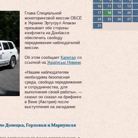
10
11
12
13
17
18
19
20
Глава Специальной
мониторинговой миссии ОБСЕ
24
25
26
27
в Украине Эртугрул Апакан
31
призывает обе стороны
конфликта на Донбассе
обеспечить свободу
передвижения наблюдателей
миссии.
Об этом сообщает
Капитал
со
ссылкой на
Українські Новини
.
«Нашим наблюдателям
необходима безопасная
среда, свобода передвижения
и сотрудничества, для
выполнения своей работы», —
сказал он сказал на брифинге
в Вене (Австрия) после
выступления на заседании
зле Донецка, Горловки и Мариуполя