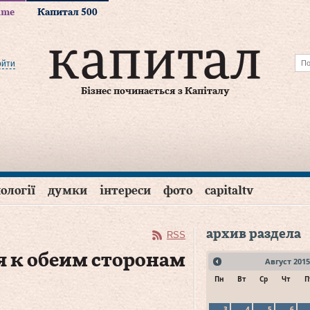
time
Капитал 500
ойти
Бізнес починається з Капіталу
ології
думки
інтереси
фото
capitaltv
архив раздела
RSS
я к обеим сторонам
Август
2015
Пн
Вт
Ср
Чт
П
3
4
5
6