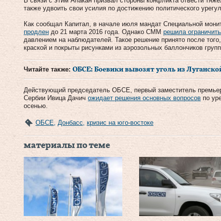
В связи с этим Апакан призвал стороны конфликта отвести тяже
также удвоить свои усилия по достижению политического урегу
Как сообщал Капитал, в начале июля мандат Специальной мони
продлен
до 21 марта 2016 года. Однако СММ
решила ограничить
давлением на наблюдателей. Такое решение принято после того
краской и покрыты рисунками из аэрозольных баллончиков групп
Читайте также:
ОБСЕ: Боевики вывозят уголь из Луганско
Действующий председатель ОБСЕ, первый заместитель премьер
Сербии Ивица Дачич
ожидает решения основных вопросов
по ур
осенью.
ОБСЕ
,
Донбасс
,
кризис на юго-востоке
материалы по теме