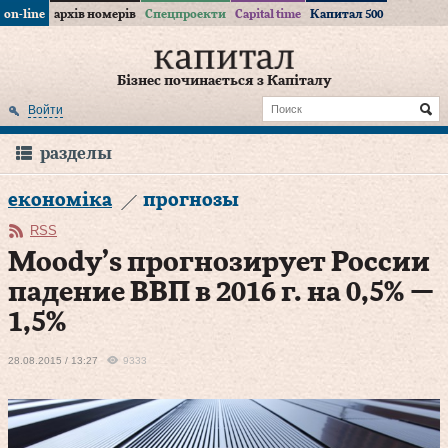
on-line
архів номерів
Спецпроекти
Capital time
Капитал 500
Бізнес починається з Капіталу
Войти
разделы
економіка
прогнозы
RSS
Moody’s прогнозирует России
падение ВВП в 2016 г. на 0,5% —
1,5%
28.08.2015 / 13:27
9333