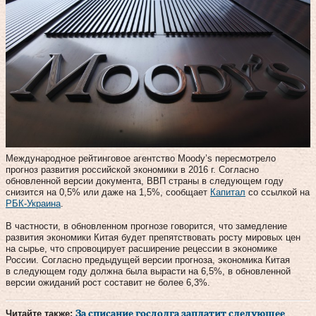
Международное рейтинговое агентство Moody’s пересмотрело
прогноз развития российской экономики в 2016 г. Согласно
обновленной версии документа, ВВП страны в следующем году
снизится на 0,5% или даже на 1,5%, сообщает
Капитал
со ссылкой на
РБК-Украина
.
В частности, в обновленном прогнозе говорится, что замедление
развития экономики Китая будет препятствовать росту мировых цен
на сырье, что спровоцирует расширение рецессии в экономике
России. Согласно предыдущей версии прогноза, экономика Китая
в следующем году должна была вырасти на 6,5%, в обновленной
версии ожиданий рост составит не более 6,3%.
Читайте также:
За списание госдолга заплатит следующее