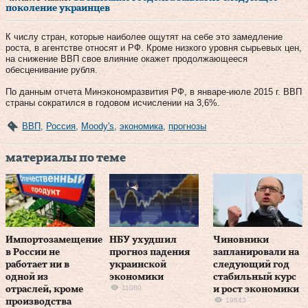
поколение украинцев
К числу стран, которые наиболее ощутят на себе это замедление
роста, в агентстве относят и РФ. Кроме низкого уровня сырьевых цен,
на снижение ВВП свое влияние окажет продолжающееся
обесценивание рубля.
По данным отчета Минэкономразвития РФ, в январе-июле 2015 г. ВВП
страны сократился в годовом исчислении на 3,6%.
ВВП
,
Россия
,
Moody's
,
экономика
,
прогнозы
материалы по теме
Импортозамещение
​НБУ ухудшил
Чиновники
в России не
прогноз падения
запланировали на
работает ни в
украинской
следующий год
одной из
экономики
стабильный курс
11080
отраслей, кроме
и рост экономики
19843
производства