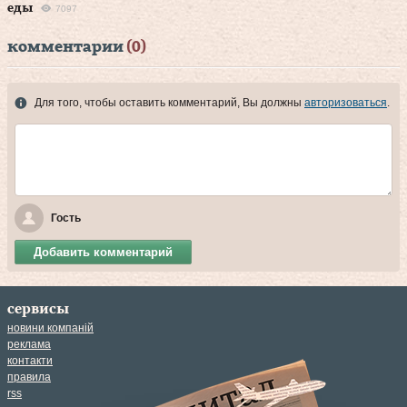
еды
7097
комментарии
(0)
Для того, чтобы оставить комментарий, Вы должны
авторизоваться
.
Гость
Добавить комментарий
сервисы
новини компаній
реклама
контакти
правила
rss