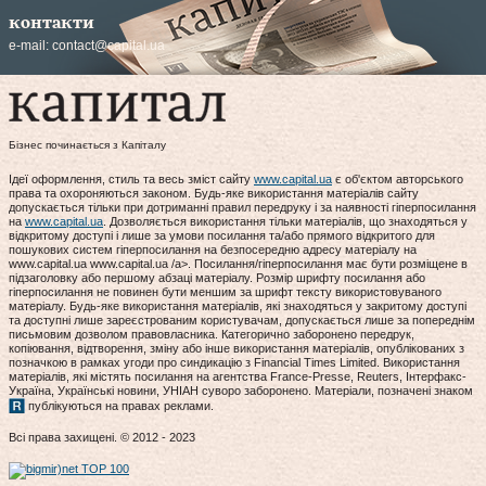
контакти
e-mail:
contact@capital.ua
Бізнес починається з Капіталу
Ідеї оформлення, стиль та весь зміст сайту
www.capital.ua
є об'єктом авторського
права та охороняються законом. Будь-яке використання матеріалів сайту
допускається тільки при дотриманні правил передруку і за наявності гіперпосилання
на
www.capital.ua
. Дозволяється використання тільки матеріалів, що знаходяться у
відкритому доступі і лише за умови посилання та/або прямого відкритого для
пошукових систем гіперпосилання на безпосередню адресу матеріалу на
www.capital.ua www.capital.ua /a>. Посилання/гіперпосилання має бути розміщене в
підзаголовку або першому абзаці матеріалу. Розмір шрифту посилання або
гіперпосилання не повинен бути меншим за шрифт тексту використовуваного
матеріалу. Будь-яке використання матеріалів, які знаходяться у закритому доступі
та доступні лише зареєстрованим користувачам, допускається лише за попереднім
письмовим дозволом правовласника. Категорично заборонено передрук,
копіювання, відтворення, зміну або інше використання матеріалів, опублікованих з
позначкою в рамках угоди про синдикацію з Financial Times Limited. Використання
матеріалів, які містять посилання на агентства France-Presse, Reuters, Інтерфакс-
Україна, Українські новини, УНІАН суворо заборонено. Матеріали, позначені знаком
публікуються на правах реклами.
Всі права захищені. © 2012 - 2023