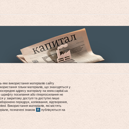
ь-яке використання матеріалів сайту
користання тільки матеріалів, що знаходяться у
посередню адресу матеріалу на www.capital.ua
ір шрифту посилання або гіперпосилання не
ся у закритому доступі та доступні лише
боронено передрук, копіювання, відтворення,
ited. Використання матеріалів, які містять
еріали, позначені знаком
публікуються на