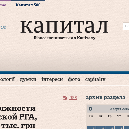
time
Капитал 500
ойти
Бізнес починається з Капіталу
ології
думки
інтереси
фото
capitaltv
архив раздела
RSS
олжности
Август
2015
ской РГА,
Пн
Вт
Ср
Чт
П
 тыс. грн
3
4
5
6