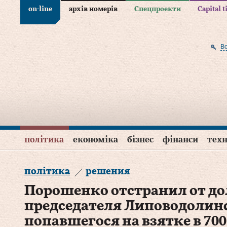
on-line
архів номерів
Спецпроекти
Capital 
В
політика
економіка
бізнес
фінанси
техн
політика
решения
Порошенко отстранил от д
председателя Липоводолин
попавшегося на взятке в 700