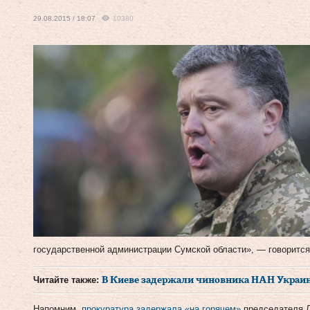
29.08.2015 / 18:07
10380
государственной администрации Сумской области», — говорится
Читайте также:
В Киеве задержали чиновника НАН Украины
Напомним,
прокуратура задержала «на горячем»
председателя Л