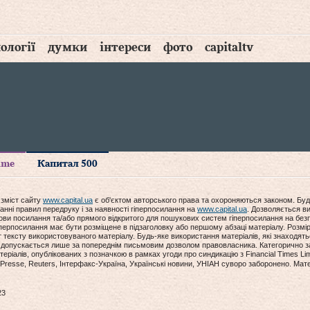
ології
думки
інтереси
фото
capitaltv
time
Капитал 500
 зміст сайту
www.capital.ua
є об'єктом авторського права та охороняються законом. Буд
анні правил передруку і за наявності гіперпосилання на
www.capital.ua
. Дозволяється ви
мови посилання та/або прямого відкритого для пошукових систем гіперпосилання на без
гіперпосилання має бути розміщене в підзаголовку або першому абзаці матеріалу. Розм
ексту використовуваного матеріалу. Будь-яке використання матеріалів, які знаходять
допускається лише за попереднім письмовим дозволом правовласника. Категорично за
еріалів, опублікованих з позначкою в рамках угоди про синдикацію з Financial Times Lim
Presse, Reuters, Інтерфакс-Україна, Українські новини, УНІАН суворо заборонено. Мат
23