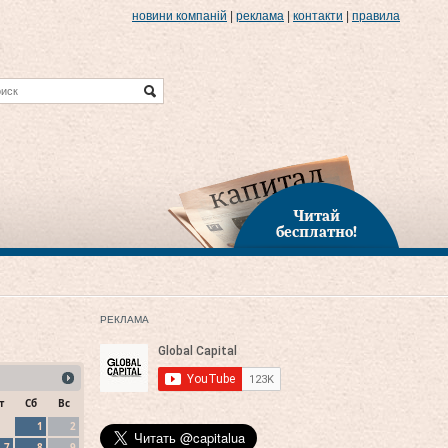
новини компаній
|
реклама
|
контакти
|
правила
Читай
бесплатно!
РЕКЛАМА
т
Сб
Вс
1
2
7
8
9