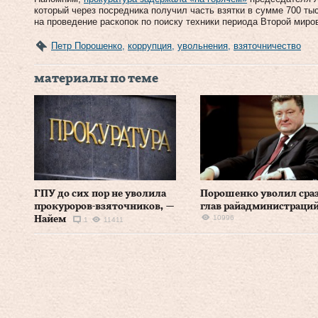
который через посредника получил часть взятки в сумме 700 ты
на проведение раскопок по поиску техники периода Второй миро
Петр Порошенко
,
коррупция
,
увольнения
,
взяточничество
материалы по теме
ГПУ до сих пор не уволила
Порошенко уволил сраз
прокуроров-взяточников, —
глав райадминистраци
10996
Найем
1
11411