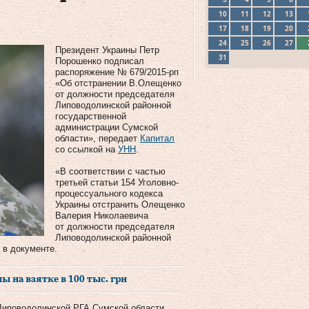
10
11
12
13
17
18
19
20
24
25
26
27
Президент Украины Петр
31
Порошенко подписал
распоряжение № 679/2015-рп
«Об отстранении В.Олещенко
от должности председателя
Липоводолинской районной
государственной
администрации Сумской
области», передает
Капитал
со ссылкой на
УНН
.
«В соответствии с частью
третьей статьи 154 Уголовно-
процессуального кодекса
Украины отстранить Олещенко
Валерия Николаевича
от должности председателя
Липоводолинской районной
 в документе.
 на взятке в 100 тыс. грн
иповодолинской РГА Сумской области,