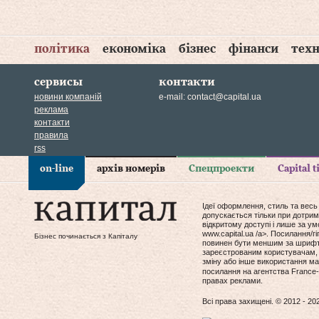
політика
економіка
бізнес
фінанси
техн
сервисы
контакти
новини компаній
e-mail:
contact@capital.ua
реклама
контакти
правила
rss
on-line
архів номерів
Спецпроекти
Capital 
Ідеї оформлення, стиль та весь
допускається тільки при дотрим
відкритому доступі і лише за у
www.capital.ua /a>. Посилання/
Бізнес починається з Капіталу
повинен бути меншим за шрифт т
зареєстрованим користувачам, 
зміну або інше використання мат
посилання на агентства France-
правах реклами.
Всі права захищені. © 2012 - 20