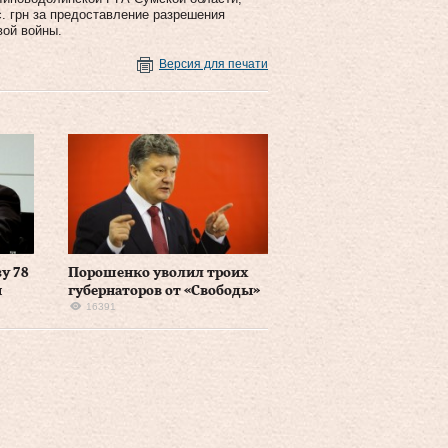
с. грн за предоставление разрешения
вой войны.
Версия для печати
у 78
Порошенко уволил троих
й
губернаторов от «Свободы»
16391