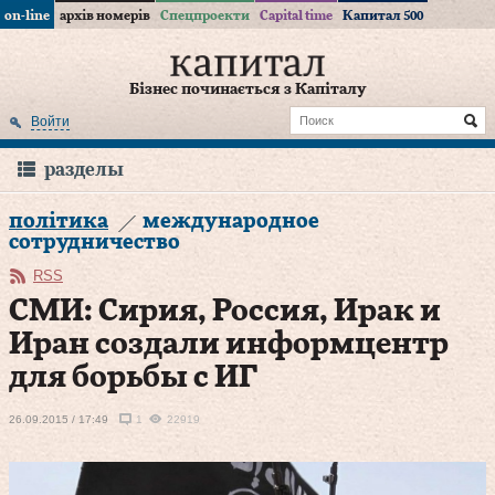
on-line
архів номерів
Спецпроекти
Capital time
Капитал 500
Бізнес починається з Капіталу
Войти
разделы
політика
международное
сотрудничество
RSS
СМИ: Сирия, Россия, Ирак и
Иран создали информцентр
для борьбы с ИГ
26.09.2015 / 17:49
1
22919