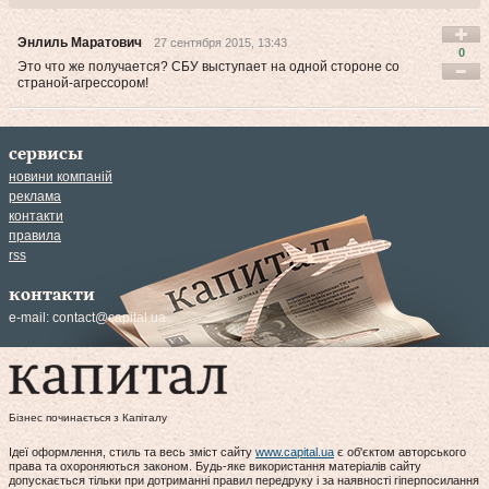
Энлиль Маратович
27 сентября 2015, 13:43
0
Это что же получается? СБУ выступает на одной стороне со
страной-агрессором!
сервисы
новини компаній
реклама
контакти
правила
rss
контакти
e-mail:
contact@capital.ua
Бізнес починається з Капіталу
Ідеї оформлення, стиль та весь зміст сайту
www.capital.ua
є об'єктом авторського
права та охороняються законом. Будь-яке використання матеріалів сайту
допускається тільки при дотриманні правил передруку і за наявності гіперпосилання