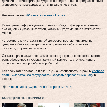
добавив, что информация будет распределяться по предназначению
и оперативно передаваться в генштабы этих стран.
Читайте также:
«Минск-2» в тени Сирии
Руководить информационным центром будет офицер вооруженных
сил одной из указанных стран, который будет меняться каждые три
месяца.
«В соответствии с достигнутой договоренностью, управление
центром в ближайшие три месяца примет на себя иракская
сторона», — уточнил источник.
Он также рассказал, что на базе этого центра в перспективе может
быть сформирован координационный комитет для оперативного
планирования операций по борьбе с ИГ.
Как сообщал Капитал, в июне Служба безопасности Украины
сорвала
планы «Исламского государства» создать перевалочную базу
в
стране.
Россия
,
Ирак
,
Сирия
,
Иран
,
терроризм
,
ИГИЛ
материалы по теме