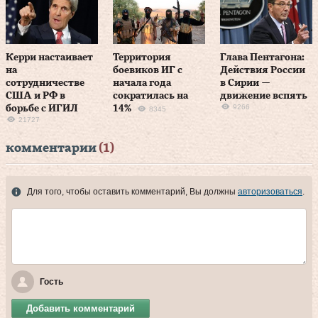
Керри настаивает
Территория
Глава Пентагона:
на
боевиков ИГ с
Действия России
сотрудничестве
начала года
в Сирии —
США и РФ в
сократилась на
движение вспять
9266
борьбе с ИГИЛ
14%
8345
21727
комментарии
(1)
Для того, чтобы оставить комментарий, Вы должны
авторизоваться
.
Гость
Добавить комментарий