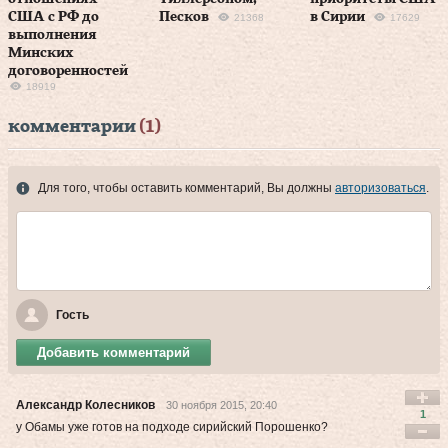
США с РФ до
Песков
в Сирии
21368
17629
выполнения
Минских
договоренностей
18919
комментарии
(1)
Для того, чтобы оставить комментарий, Вы должны
авторизоваться
.
Гость
Добавить комментарий
Александр Колесников
30 ноября 2015, 20:40
1
у Обамы уже готов на подходе сирийский Порошенко?