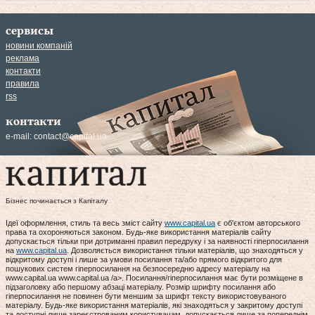
сервисы
новини компаній
реклама
контакти
правила
rss
контакти
e-mail:
contact@capital.ua
Бізнес починається з Капіталу
Ідеї оформлення, стиль та весь зміст сайту
www.capital.ua
є об'єктом авторського
права та охороняються законом. Будь-яке використання матеріалів сайту
допускається тільки при дотриманні правил передруку і за наявності гіперпосилання
на
www.capital.ua
. Дозволяється використання тільки матеріалів, що знаходяться у
відкритому доступі і лише за умови посилання та/або прямого відкритого для
пошукових систем гіперпосилання на безпосередню адресу матеріалу на
www.capital.ua www.capital.ua /a>. Посилання/гіперпосилання має бути розміщене в
підзаголовку або першому абзаці матеріалу. Розмір шрифту посилання або
гіперпосилання не повинен бути меншим за шрифт тексту використовуваного
матеріалу. Будь-яке використання матеріалів, які знаходяться у закритому доступі
та доступні лише зареєстрованим користувачам, допускається лише за попереднім