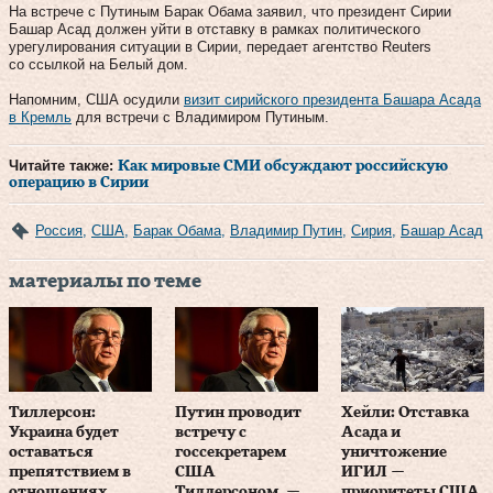
На встрече с Путиным Барак Обама заявил, что президент Сирии
Башар Асад должен уйти в отставку в рамках политического
урегулирования ситуации в Сирии, передает агентство Reuters
со ссылкой на Белый дом.
Напомним, США осудили
визит сирийского президента Башара Асада
в Кремль
для встречи с Владимиром Путиным.
Читайте также:
Как мировые СМИ обсуждают российскую
операцию в Сирии
Россия
,
США
,
Барак Обама
,
Владимир Путин
,
Сирия
,
Башар Асад
материалы по теме
Тиллерсон:
Путин проводит
Хейли: Отставка
Украина будет
встречу с
Асада и
оставаться
госсекретарем
уничтожение
препятствием в
США
ИГИЛ —
отношениях
Тиллерсоном, —
приоритеты США