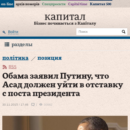
on-line
архів номерів
Спецпроекти
Capital time
Капитал 500
Бізнес починається з Капіталу
Войти
разделы
політика
позиция
RSS
Обама заявил Путину, что
Асад должен уйти в отставку
с поста президента
30.11.2015 / 17:46
1
30662