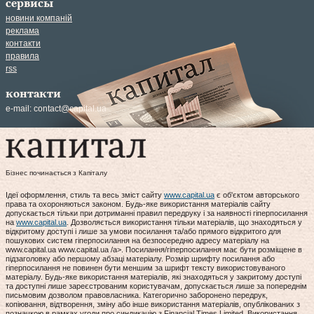
сервисы
новини компаній
реклама
контакти
правила
rss
контакти
e-mail:
contact@capital.ua
Бізнес починається з Капіталу
Ідеї оформлення, стиль та весь зміст сайту
www.capital.ua
є об'єктом авторського
права та охороняються законом. Будь-яке використання матеріалів сайту
допускається тільки при дотриманні правил передруку і за наявності гіперпосилання
на
www.capital.ua
. Дозволяється використання тільки матеріалів, що знаходяться у
відкритому доступі і лише за умови посилання та/або прямого відкритого для
пошукових систем гіперпосилання на безпосередню адресу матеріалу на
www.capital.ua www.capital.ua /a>. Посилання/гіперпосилання має бути розміщене в
підзаголовку або першому абзаці матеріалу. Розмір шрифту посилання або
гіперпосилання не повинен бути меншим за шрифт тексту використовуваного
матеріалу. Будь-яке використання матеріалів, які знаходяться у закритому доступі
та доступні лише зареєстрованим користувачам, допускається лише за попереднім
письмовим дозволом правовласника. Категорично заборонено передрук,
копіювання, відтворення, зміну або інше використання матеріалів, опублікованих з
позначкою в рамках угоди про синдикацію з Financial Times Limited. Використання