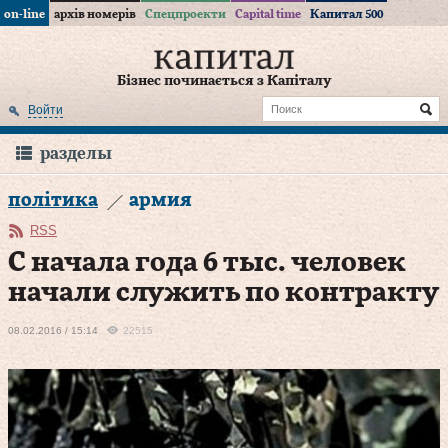
on-line
архів номерів
Спецпроекти
Capital time
Капитал 500
Бізнес починається з Капіталу
Войти
разделы
політика
армия
RSS
С начала года 6 тыс. человек
начали служить по контракту
08.02.2016 / 15:14
22515