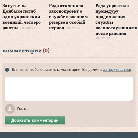
За сутки на
Рада отклонила
Рада упростила
Донбассе погиб
законопроект о
процедуру
один украинский
службе в военном
продолжения
военный, четверо
резерве в особый
службы
ранены
период
военнослужащими
60099
25525
после ранения
26474
комментарии
(0)
Для того, чтобы оставить комментарий, Вы должны
авторизоваться
.
Гость
Добавить комментарий