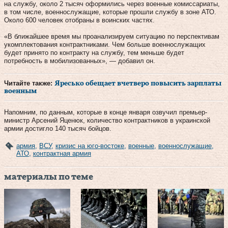
на службу, около 2 тысяч оформились через военные комиссариаты,
в том числе, военнослужащие, которые прошли службу в зоне АТО.
Около 600 человек отобраны в воинских частях.
«В ближайшее время мы проанализируем ситуацию по перспективам
укомплектования контрактниками. Чем больше военнослужащих
будет принято по контракту на службу, тем меньше будет
потребность в мобилизованных», — добавил он.
Читайте также:
Яресько обещает вчетверо повысить зарплаты
военным
Напомним, по данным, которые в конце января озвучил премьер-
министр Арсений Яценюк, количество контрактников в украинской
армии достигло 140 тысяч бойцов.
армия
,
ВСУ
,
кризис на юго-востоке
,
военные
,
военнослужащие
,
АТО
,
контрактная армия
материалы по теме