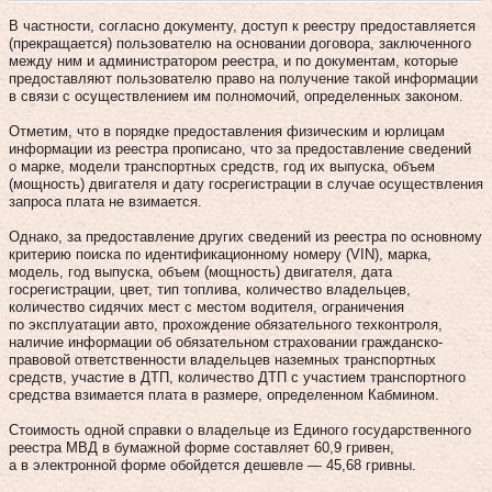
В частности, согласно документу, доступ к реестру предоставляется
(прекращается) пользователю на основании договора, заключенного
между ним и администратором реестра, и по документам, которые
предоставляют пользователю право на получение такой информации
в связи с осуществлением им полномочий, определенных законом.
Отметим, что в порядке предоставления физическим и юрлицам
информации из реестра прописано, что за предоставление сведений
о марке, модели транспортных средств, год их выпуска, объем
(мощность) двигателя и дату госрегистрации в случае осуществления
запроса плата не взимается.
Однако, за предоставление других сведений из реестра по основному
критерию поиска по идентификационному номеру (VIN), марка,
модель, год выпуска, объем (мощность) двигателя, дата
госрегистрации, цвет, тип топлива, количество владельцев,
количество сидячих мест с местом водителя, ограничения
по эксплуатации авто, прохождение обязательного техконтроля,
наличие информации об обязательном страховании гражданско-
правовой ответственности владельцев наземных транспортных
средств, участие в ДТП, количество ДТП с участием транспортного
средства взимается плата в размере, определенном Кабмином.
Стоимость одной справки о владельце из Единого государственного
реестра МВД в бумажной форме составляет 60,9 гривен,
а в электронной форме обойдется дешевле — 45,68 гривны.