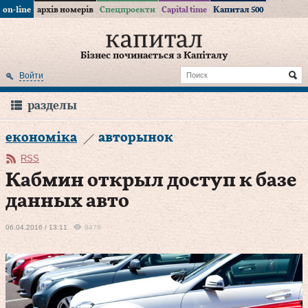
on-line
архів номерів
Спецпроекти
Capital time
Капитал 500
Бізнес починається з Капіталу
Войти
разделы
економіка
авторынок
RSS
Кабмин открыл доступ к базе
данных авто
06.04.2016 / 13:11
8478