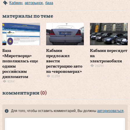
Кабмин
,
авторынок
,
база
материалы по теме
База
Кабмин
Кабмин пересядет
«Миротворца»
предложил
на
пополнилась еще
ввести
электромобили
24250
одним
регистрацию авто
российским
на «еврономерах»
21258
дипломатом
9264
комментарии
(0)
Для того, чтобы оставить комментарий, Вы должны
авторизоваться
.