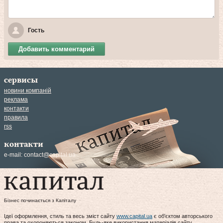
Гость
Добавить комментарий
сервисы
новини компаній
реклама
контакти
правила
rss
контакти
e-mail:
contact@capital.ua
Бізнес починається з Капіталу
Ідеї оформлення, стиль та весь зміст сайту
www.capital.ua
є об'єктом авторського
права та охороняються законом. Будь-яке використання матеріалів сайту