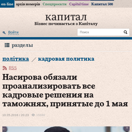
on-line
архів номерів
Спецпроекти
Capital time
Капитал 500
Бізнес починається з Капіталу
Войти
разделы
політика
кадровая политика
RSS
Насирова обязали
проанализировать все
кадровые решения на
таможнях, принятые до 1 мая
10.05.2016 / 20:23
15686