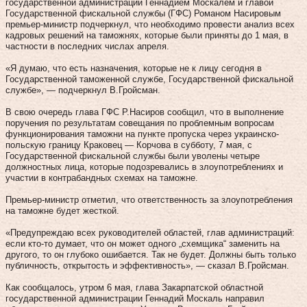
государственной администрации Геннадием Москалем и главой
Государственной фискальной службы (ГФС) Романом Насировым
премьер-министр подчеркнул, что необходимо провести анализ всех
кадровых решений на таможнях, которые были приняты до 1 мая, в
частности в последних числах апреля.
«Я думаю, что есть назначения, которые не к лицу сегодня в
Государственной таможенной службе, Государственной фискальной
службе», — подчеркнул В.Гройсман.
В свою очередь глава ГФС Р.Насиров сообщил, что в выполнение
поручения по результатам совещания по проблемным вопросам
функционирования таможни на пункте пропуска через украинско-
польскую границу Краковец — Корчова в субботу, 7 мая, с
Государственной фискальной службы были уволены четыре
должностных лица, которые подозревались в злоупотреблениях и
участии в контрабандных схемах на таможне.
Премьер-министр отметил, что ответственность за злоупотребления
на таможне будет жесткой.
«Предупреждаю всех руководителей областей, глав администраций:
если кто-то думает, что он может одного „схемщика“ заменить на
другого, то он глубоко ошибается. Так не будет. Должны быть только
публичность, открытость и эффективность», — сказал В.Гройсман.
Как сообщалось, утром 6 мая, глава Закарпатской областной
государственной администрации Геннадий Москаль направил