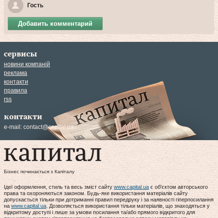
Гость
Добавить комментарий
сервисы
новини компаній
реклама
контакти
правила
rss
контакти
e-mail:
contact@capital.ua
Бізнес починається з Капіталу
Ідеї оформлення, стиль та весь зміст сайту
www.capital.ua
є об'єктом авторського
права та охороняються законом. Будь-яке використання матеріалів сайту
допускається тільки при дотриманні правил передруку і за наявності гіперпосилання
на
www.capital.ua
. Дозволяється використання тільки матеріалів, що знаходяться у
відкритому доступі і лише за умови посилання та/або прямого відкритого для