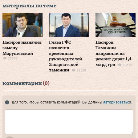
материалы по теме
Насиров назначил
Глава ГФС
Насиров:
замену
назначил
Таможни
Марушевской
временных
направили на
22821
руководителей
ремонт дорог 1,4
Закарпатской
млрд грн
19513
таможни
18128
комментарии
(0)
Для того, чтобы оставить комментарий, Вы должны
авторизоваться
.