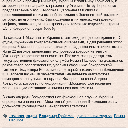
обращение к премьер-министру Украины Владимиру Гройсману, в
котором просит направить президенту Украины Петру Порошенко
представление о его, Г.Москаля, увольнении в связи с
несогласованной с ним сменой начальника Закарпатской таможни,
которая, по его мнению, была сделана в интересах «сигаретной
мафии», занимающейся контрабандой табачных изделий в страны
ЕС, с которой он ведет борьбу.
По словам, Г.Москаля, в Украине стоят ожидающие попадания в ЕС
фуры, груженные контрафактными сигаретами, а для решения этого
вопроса была использована ситуация с задержанием активистами в
Чопе 22 вагонов древесины, экспортером которой является
Ужгородское военное лесничество. После этого председатель
Государственной фискальной службы Роман Насиров, не дожидаясь
результатов расследования, уволил начальника Закарпатской
таможни Владимира Колесникова, который находился на больничном,
и 30 апреля назначил заместителем начальника облтаможни
помощника-консультанта нардепа Валерия Пацкана Андрея
Крымского, который, по информации Г.Москаля, уже назначен
исполняющим обязанности начальника облтаможни.
В свою очередь Государственная фискальная служба Украины
опровергла заявление Г.Москаля об увольнении В.Колесникова с
должности руководителя Закарпатской таможни.
таможня
,
кадры
,
Владимир Гройсман
,
фискальная служба
,
Роман
Насиров