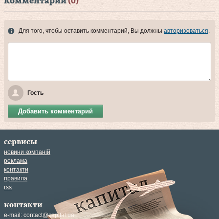
комментарии
(0)
Для того, чтобы оставить комментарий, Вы должны
авторизоваться
.
Гость
Добавить комментарий
сервисы
новини компаній
реклама
контакти
правила
rss
контакти
e-mail:
contact@capital.ua