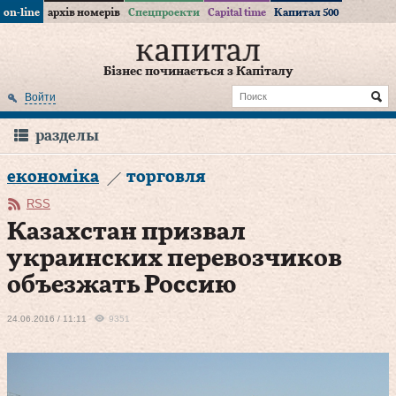
on-line
архів номерів
Спецпроекти
Capital time
Капитал 500
Бізнес починається з Капіталу
Войти
разделы
економіка
торговля
RSS
Казахстан призвал
украинских перевозчиков
объезжать Россию
24.06.2016 / 11:11
9351