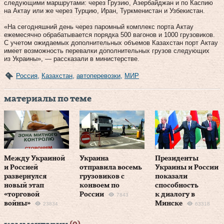
следующими маршрутами: через Грузию, Азербайджан и по Каспию
на Актау или же через Турцию, Иран, Туркменистан и Узбекистан.
«На сегодняшний день через паромный комплекс порта Актау
ежемесячно обрабатывается порядка 500 вагонов и 1000 грузовиков.
С учетом ожидаемых дополнительных объемов Казахстан порт Актау
имеет возможность перевалки дополнительных грузов следующих
из Украины», — рассказали в министерстве.
Россия
,
Казахстан
,
автоперевозки
,
МИР
материалы по теме
Между Украиной
Украина
Президенты
и Россией
отправила восемь
Украины и России
развернулся
грузовиков с
показали
новый этап
конвоем по
способность
«торговой
России
к диалогу в
7843
войны»
Минске
23834
63318