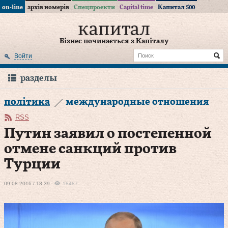
on-line
архів номерів
Спецпроекти
Capital time
Капитал 500
Бізнес починається з Капіталу
Войти
разделы
політика
международные отношения
RSS
Путин заявил о постепенной
отмене санкций против
Турции
09.08.2016 / 18:39
18487