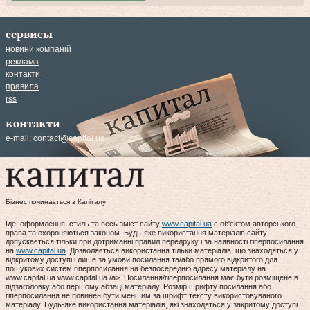
сервисы
новини компаній
реклама
контакти
правила
rss
контакти
e-mail:
contact@capital.ua
Бізнес починається з Капіталу
Ідеї оформлення, стиль та весь зміст сайту
www.capital.ua
є об'єктом авторського
права та охороняються законом. Будь-яке використання матеріалів сайту
допускається тільки при дотриманні правил передруку і за наявності гіперпосилання
на
www.capital.ua
. Дозволяється використання тільки матеріалів, що знаходяться у
відкритому доступі і лише за умови посилання та/або прямого відкритого для
пошукових систем гіперпосилання на безпосередню адресу матеріалу на
www.capital.ua www.capital.ua /a>. Посилання/гіперпосилання має бути розміщене в
підзаголовку або першому абзаці матеріалу. Розмір шрифту посилання або
гіперпосилання не повинен бути меншим за шрифт тексту використовуваного
матеріалу. Будь-яке використання матеріалів, які знаходяться у закритому доступі