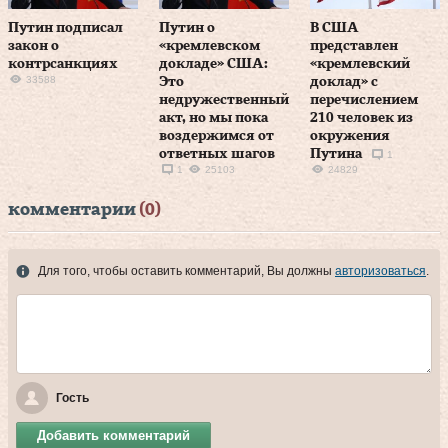
Путин подписал
Путин о
В США
закон о
«кремлевском
представлен
контрсанкциях
докладе» США:
«кремлевский
33588
Это
доклад» с
недружественный
перечислением
акт, но мы пока
210 человек из
воздержимся от
окружения
ответных шагов
Путина
1
1
25103
24829
комментарии
(0)
Для того, чтобы оставить комментарий, Вы должны
авторизоваться
.
Гость
Добавить комментарий