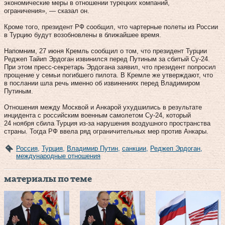
экономические меры в отношении турецких компаний,
ограничения», — сказал он.
Кроме того, президент РФ сообщил, что чартерные полеты из России
в Турцию будут возобновлены в ближайшее время.
Напомним, 27 июня Кремль сообщил о том, что президент Турции
Реджеп Тайип Эрдоган извинился перед Путиным за сбитый Су-24.
При этом пресс-секретарь Эрдогана заявил, что президент попросил
прощение у семьи погибшего пилота. В Кремле же утверждают, что
в послании шла речь именно об извинениях перед Владимиром
Путиным.
Отношения между Москвой и Анкарой ухудшились в результате
инцидента с российским военным самолетом Су-24, который
24 ноября сбила Турция из-за нарушения воздушного пространства
страны. Тогда РФ ввела ряд ограничительных мер против Анкары.
Россия
,
Турция
,
Владимир Путин
,
санкции
,
Реджеп Эрдоган
,
международные отношения
материалы по теме