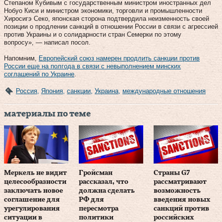
Степаном Кубивым с государственным министром иностранных дел
Нобуо Киси и министром экономики, торговли и промышленности
Хиросигэ Секо, японская сторона подтвердила неизменность своей
позиции о продлении санкций в отношении России в связи с агрессией
против Украины и о солидарности стран Семерки по этому
вопросу», — написал посол.
Напомним,
Европейский союз намерен продлить санкции против
России еще на полгода в связи с невыполнением минских
соглашений по Украине
.
Россия
,
Япония
,
санкции
,
Украина
,
международные отношения
материалы по теме
Меркель не видит
Гройсман
Страны G7
целесообразности
рассказал, что
рассматривают
заключать новое
должна сделать
возможность
соглашение для
РФ для
введения новых
урегулирования
пересмотра
санкций против
ситуации в
политики
российских