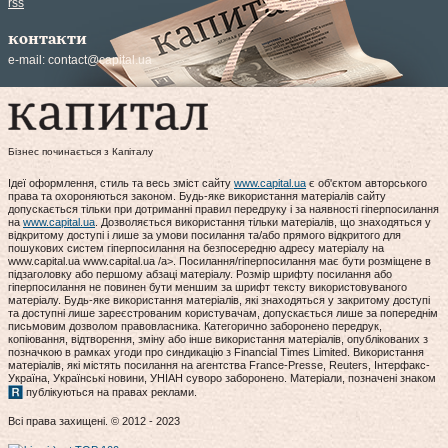
rss
контакти
e-mail:
contact@capital.ua
Бізнес починається з Капіталу
Ідеї оформлення, стиль та весь зміст сайту
www.capital.ua
є об'єктом авторського
права та охороняються законом. Будь-яке використання матеріалів сайту
допускається тільки при дотриманні правил передруку і за наявності гіперпосилання
на
www.capital.ua
. Дозволяється використання тільки матеріалів, що знаходяться у
відкритому доступі і лише за умови посилання та/або прямого відкритого для
пошукових систем гіперпосилання на безпосередню адресу матеріалу на
www.capital.ua www.capital.ua /a>. Посилання/гіперпосилання має бути розміщене в
підзаголовку або першому абзаці матеріалу. Розмір шрифту посилання або
гіперпосилання не повинен бути меншим за шрифт тексту використовуваного
матеріалу. Будь-яке використання матеріалів, які знаходяться у закритому доступі
та доступні лише зареєстрованим користувачам, допускається лише за попереднім
письмовим дозволом правовласника. Категорично заборонено передрук,
копіювання, відтворення, зміну або інше використання матеріалів, опублікованих з
позначкою в рамках угоди про синдикацію з Financial Times Limited. Використання
матеріалів, які містять посилання на агентства France-Presse, Reuters, Інтерфакс-
Україна, Українські новини, УНІАН суворо заборонено. Матеріали, позначені знаком
публікуються на правах реклами.
Всі права захищені. © 2012 - 2023