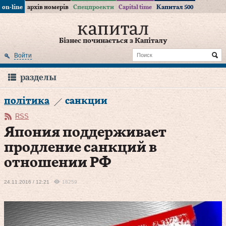
on-line
архів номерів
Спецпроекти
Capital time
Капитал 500
Бізнес починається з Капіталу
Войти
разделы
політика
санкции
RSS
Япония поддерживает
продление санкций в
отношении РФ
24.11.2016 / 12:21
18259