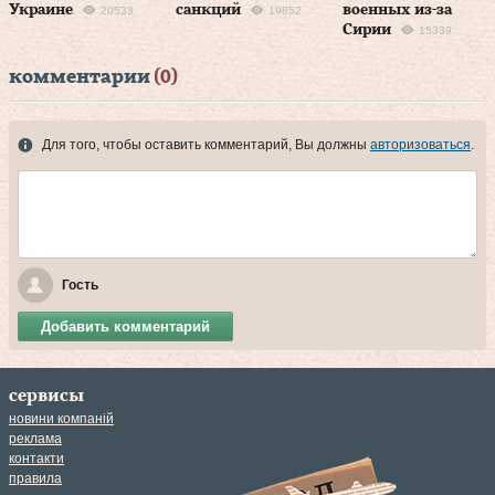
Украине
санкций
военных из-за
20533
19852
Сирии
15339
комментарии
(0)
Для того, чтобы оставить комментарий, Вы должны
авторизоваться
.
Гость
Добавить комментарий
сервисы
новини компаній
реклама
контакти
правила