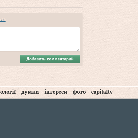
ься
.
Добавить комментарий
ології
думки
інтереси
фото
capitaltv