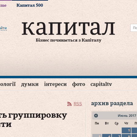
time
Капитал 500
ойти
Бізнес починається з Капіталу
ології
думки
інтереси
фото
capitaltv
архив раздела
RSS
ть группировку
Июнь
2017
сти
Пн
Вт
Ср
Чт
П
1
5
6
7
8