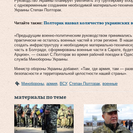
Руководство Украины планирует увеличить эту группировку Воо
с одновременным созданием необходимой материально-техничес
Украины Степан Полторак.
Читайте также:
Полторак назвал количество украинских 
«Предыдущим военно-политическим руководством принимались р
практически не осталось военных частей в этом регионе. В наши
создать инфраструктуру и необходимую материально-техническу
часть в Болграде, сформированы военные части в Сарате, будет
Арцизе», — сказал С.Полторак во время рабочей поездки в Одес
служба Минобороны Украины.
Министр обороны Украины добавил: «Там, где армия, там — разви
безопасности и территориальной целостности нашей страны».
Минобороны
,
армия
,
ВСУ
,
Степан Полторак
,
военные
материалы по теме