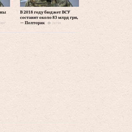
ины
В 2018 году бюджет ВСУ
составит около 83 млрд грн,
— Полторак
6997
29798