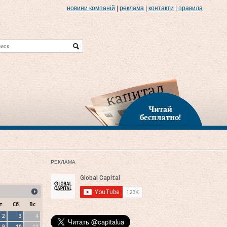
новини компаній
|
реклама
|
контакти
|
правила
Читай
бесплатно!
РЕКЛАМА
т
Сб
Вс
2
3
4
9
10
11