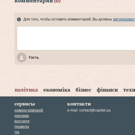
комментарии
(0)
Для того, чтобы оставить комментарий, Вы должны
авторизоват
Гость
політика
економіка
бізнес
фінанси
техн
сервисы
контакти
новини компаній
e-mail:
contact@capital.ua
реклама
контакти
правила
rss