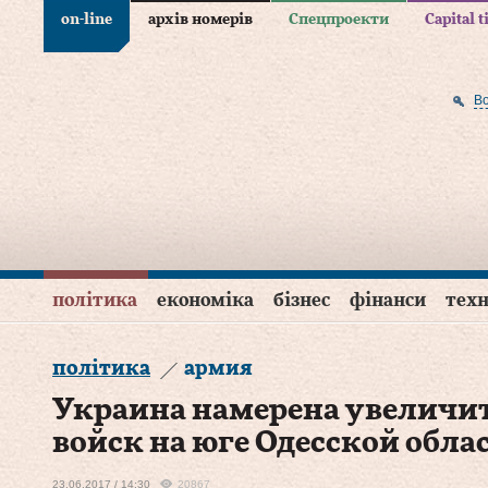
on-line
архів номерів
Спецпроекти
Capital 
В
політика
економіка
бізнес
фінанси
техн
політика
армия
Украина намерена увеличи
войск на юге Одесской обла
23.06.2017 / 14:30
20867