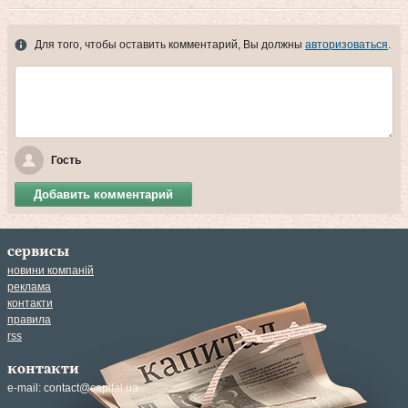
Для того, чтобы оставить комментарий, Вы должны
авторизоваться
.
Гость
Добавить комментарий
сервисы
новини компаній
реклама
контакти
правила
rss
контакти
e-mail:
contact@capital.ua