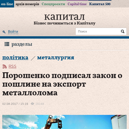
on-line
архів номерів
Спецпроекти
Capital time
Капитал 500
Бізнес починається з Капіталу
Войти
разделы
політика
металлургия
RSS
Порошенко подписал закон о
пошлине на экспорт
металлолома
02.08.2017 / 15:19
18148