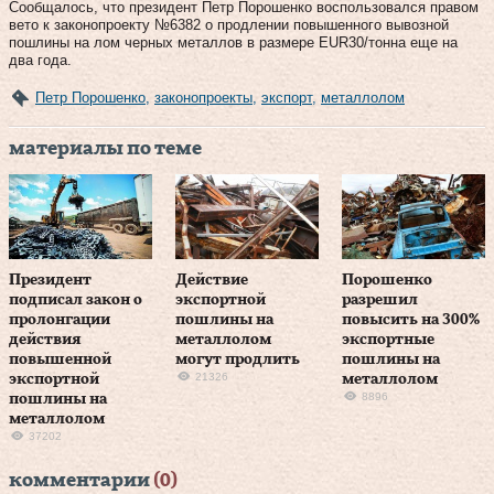
Сообщалось, что президент Петр Порошенко воспользовался правом
вето к законопроекту №6382 о продлении повышенного вывозной
пошлины на лом черных металлов в размере EUR30/тонна еще на
два года.
Петр Порошенко
,
законопроекты
,
экспорт
,
металлолом
материалы по теме
Президент
Действие
Порошенко
подписал закон о
экспортной
разрешил
пролонгации
пошлины на
повысить на 300%
действия
металлолом
экспортные
повышенной
могут продлить
пошлины на
21326
экспортной
металлолом
8896
пошлины на
металлолом
37202
комментарии
(0)