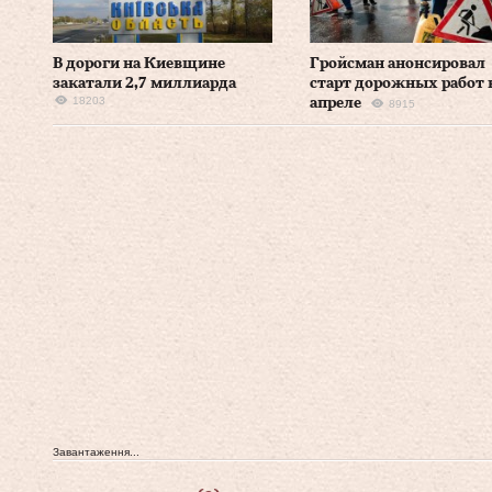
В дороги на Киевщине
Гройсман анонсировал
закатали 2,7 миллиарда
старт дорожных работ 
18203
апреле
8915
Завантаження...