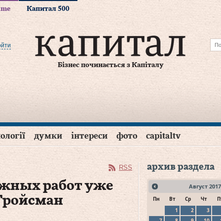
time
Капитал 500
ойти
Бізнес починається з Капіталу
ології
думки
інтереси
фото
capitaltv
архив раздела
RSS
ожных работ уже
Август
2017
 Гройсман
Пн
Вт
Ср
Чт
П
1
2
3
7
8
9
10