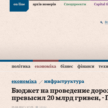
on-line
архів номерів
Спецпроекти
Capital 
В
політика
економіка
бізнес
фінанси
техн
економіка
инфраструктура
Бюджет на проведение дор
превысил 20 млрд гривен, -
25.08.2017 / 17:25
18184