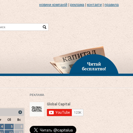
новини компаній
|
реклама
|
контакти
|
правила
Читай
бесплатно!
РЕКЛАМА
т
Сб
Вс
4
5
6
11
12
13