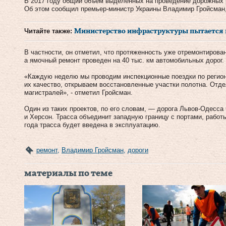
В 2017 году общий объем выделенных на проведение дорожных 
Об этом сообщил премьер-министр Украины Владимир Гройсман,
Читайте также:
Министерство инфраструктуры пытается 
В частности, он отметил, что протяженность уже отремонтирова
а ямочный ремонт проведен на 40 тыс. км автомобильных дорог.
«Каждую неделю мы проводим инспекционные поездки по регион
их качество, открываем восстановленные участки полотна. Отд
магистралей», - отметил Гройсман.
Один из таких проектов, по его словам, — дорога Львов-Одесса
и Херсон. Трасса объединит западную границу с портами, работы
года трасса будет введена в эксплуатацию.
ремонт
,
Владимир Гройсман
,
дороги
материалы по теме