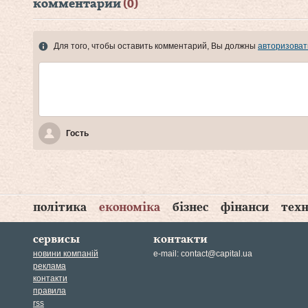
комментарии
(0)
Для того, чтобы оставить комментарий, Вы должны
авторизоват
Гость
політика
економіка
бізнес
фінанси
техн
сервисы
контакти
новини компаній
e-mail:
contact@capital.ua
реклама
контакти
правила
rss