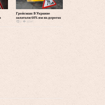
Гройсман: В Украине
в
залатали 60% ям на дорогах
2
11547