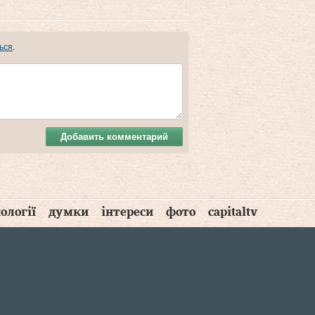
ься
.
Добавить комментарий
ології
думки
інтереси
фото
capitaltv