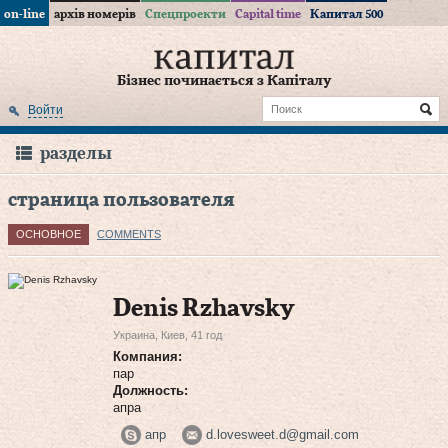
on-line
архів номерів
Спецпроекти
Capital time
Капитал 500
Бізнес починається з Капіталу
Войти
разделы
страница пользователя
ОСНОВНОЕ
COMMENTS
Denis Rzhavsky
Украина, Киев, 41 год
Компания:
пар
Должность:
апра
апр
d.lovesweet.d@gmail.com