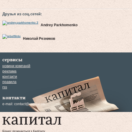
Друзья из соц.сетей:
Andrey Parkhomenko
Николай Резников
сервисы
новини компаній
реклама
контакти
правила
rss
контакти
e-mail:
contact@capital.ua
Бізнес починається з Капіталу