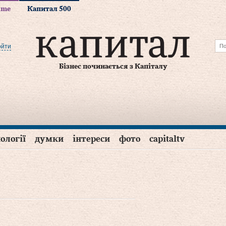
time
Капитал 500
ойти
Бізнес починається з Капіталу
ології
думки
інтереси
фото
capitaltv