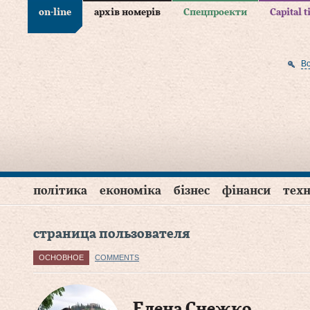
on-line
архів номерів
Спецпроекти
Capital 
В
політика
економіка
бізнес
фінанси
техн
страница пользователя
ОСНОВНОЕ
COMMENTS
Елена Снежко