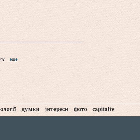
chy
ещё
ології
думки
інтереси
фото
capitaltv