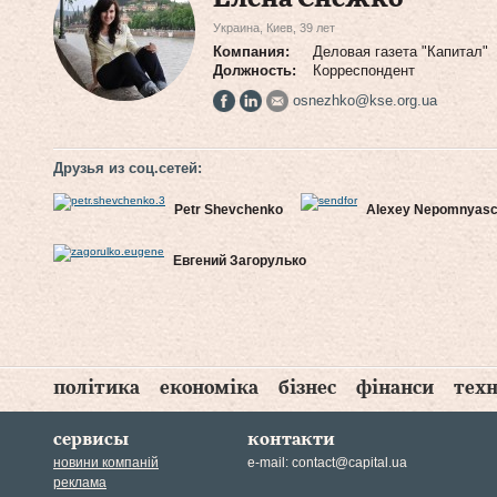
Украина, Киев, 39 лет
Компания:
Деловая газета "Капитал"
Должность:
Корреспондент
osnezhko@kse.org.ua
Друзья из соц.сетей:
Petr Shevchenko
Alexey Nepomnyas
Евгений Загорулько
політика
економіка
бізнес
фінанси
техн
сервисы
контакти
новини компаній
e-mail:
contact@capital.ua
реклама