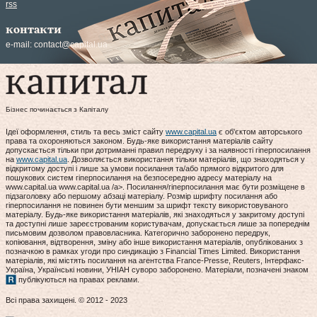
rss
контакти
e-mail:
contact@capital.ua
Бізнес починається з Капіталу
Ідеї оформлення, стиль та весь зміст сайту
www.capital.ua
є об'єктом авторського
права та охороняються законом. Будь-яке використання матеріалів сайту
допускається тільки при дотриманні правил передруку і за наявності гіперпосилання
на
www.capital.ua
. Дозволяється використання тільки матеріалів, що знаходяться у
відкритому доступі і лише за умови посилання та/або прямого відкритого для
пошукових систем гіперпосилання на безпосередню адресу матеріалу на
www.capital.ua www.capital.ua /a>. Посилання/гіперпосилання має бути розміщене в
підзаголовку або першому абзаці матеріалу. Розмір шрифту посилання або
гіперпосилання не повинен бути меншим за шрифт тексту використовуваного
матеріалу. Будь-яке використання матеріалів, які знаходяться у закритому доступі
та доступні лише зареєстрованим користувачам, допускається лише за попереднім
письмовим дозволом правовласника. Категорично заборонено передрук,
копіювання, відтворення, зміну або інше використання матеріалів, опублікованих з
позначкою в рамках угоди про синдикацію з Financial Times Limited. Використання
матеріалів, які містять посилання на агентства France-Presse, Reuters, Інтерфакс-
Україна, Українські новини, УНІАН суворо заборонено. Матеріали, позначені знаком
публікуються на правах реклами.
Всі права захищені. © 2012 - 2023