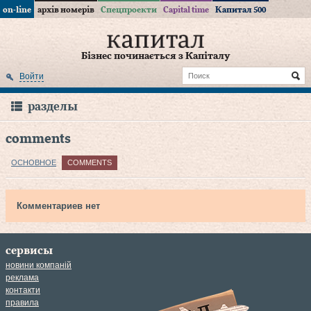
on-line
архів номерів
Спецпроекти
Capital time
Капитал 500
Бізнес починається з Капіталу
Войти
разделы
comments
ОСНОВНОЕ
COMMENTS
Комментариев нет
сервисы
новини компаній
реклама
контакти
правила