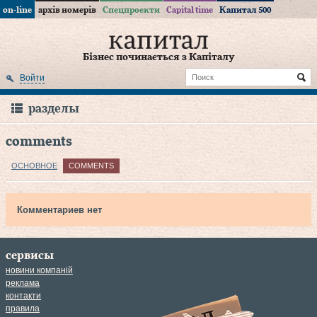
on-line
архів номерів
Спецпроекти
Capital time
Капитал 500
Бізнес починається з Капіталу
Войти
разделы
comments
ОСНОВНОЕ
COMMENTS
Комментариев нет
сервисы
новини компаній
реклама
контакти
правила