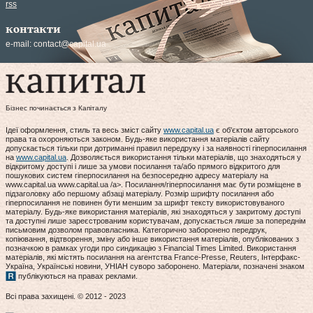
rss
контакти
e-mail:
contact@capital.ua
Бізнес починається з Капіталу
Ідеї оформлення, стиль та весь зміст сайту
www.capital.ua
є об'єктом авторського
права та охороняються законом. Будь-яке використання матеріалів сайту
допускається тільки при дотриманні правил передруку і за наявності гіперпосилання
на
www.capital.ua
. Дозволяється використання тільки матеріалів, що знаходяться у
відкритому доступі і лише за умови посилання та/або прямого відкритого для
пошукових систем гіперпосилання на безпосередню адресу матеріалу на
www.capital.ua www.capital.ua /a>. Посилання/гіперпосилання має бути розміщене в
підзаголовку або першому абзаці матеріалу. Розмір шрифту посилання або
гіперпосилання не повинен бути меншим за шрифт тексту використовуваного
матеріалу. Будь-яке використання матеріалів, які знаходяться у закритому доступі
та доступні лише зареєстрованим користувачам, допускається лише за попереднім
письмовим дозволом правовласника. Категорично заборонено передрук,
копіювання, відтворення, зміну або інше використання матеріалів, опублікованих з
позначкою в рамках угоди про синдикацію з Financial Times Limited. Використання
матеріалів, які містять посилання на агентства France-Presse, Reuters, Інтерфакс-
Україна, Українські новини, УНІАН суворо заборонено. Матеріали, позначені знаком
публікуються на правах реклами.
Всі права захищені. © 2012 - 2023