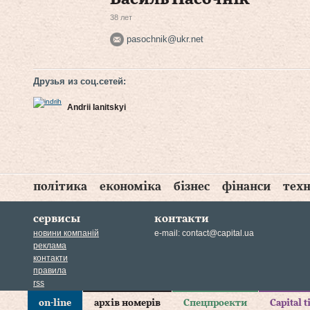
38 лет
pasochnik@ukr.net
Друзья из соц.сетей:
Andrii Ianitskyi
політика
економіка
бізнес
фінанси
техн
сервисы
контакти
новини компаній
e-mail:
contact@capital.ua
реклама
контакти
правила
rss
on-line
архів номерів
Спецпроекти
Capital 