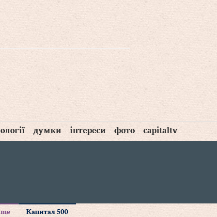
ології
думки
інтереси
фото
capitaltv
time
Капитал 500