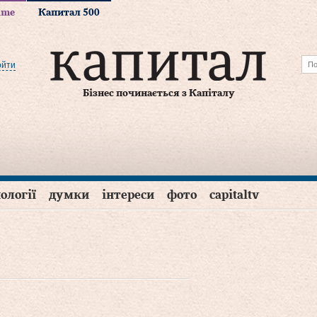
time
Капитал 500
ойти
Бізнес починається з Капіталу
ології
думки
інтереси
фото
capitaltv