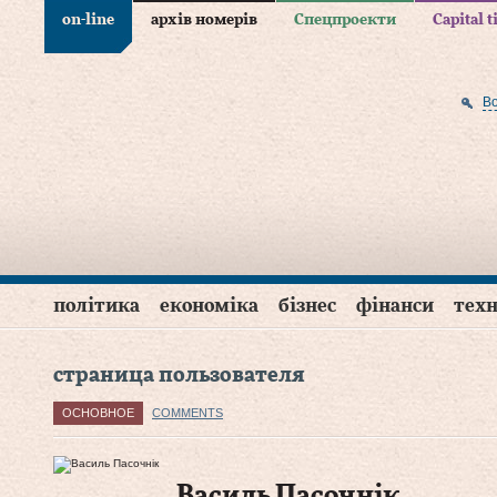
on-line
архів номерів
Спецпроекти
Capital 
В
політика
економіка
бізнес
фінанси
техн
страница пользователя
ОСНОВНОЕ
COMMENTS
Василь Пасочнік