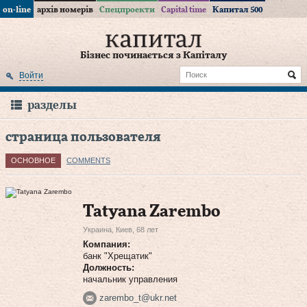
on-line
архів номерів
Спецпроекти
Capital time
Капитал 500
Бізнес починається з Капіталу
Войти
разделы
страница пользователя
ОСНОВНОЕ
COMMENTS
Tatyana Zarembo
Украина, Киев, 68 лет
Компания:
банк "Хрещатик"
Должность:
начальник управления
zarembo_t@ukr.net