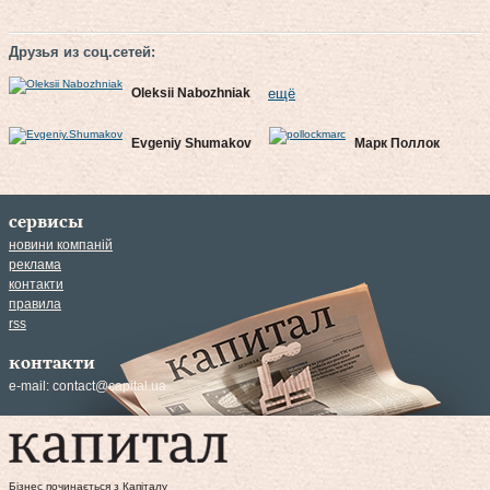
Друзья из соц.сетей:
Oleksii Nabozhniak
ещё
Evgeniy Shumakov
Марк Поллок
сервисы
новини компаній
реклама
контакти
правила
rss
контакти
e-mail:
contact@capital.ua
Бізнес починається з Капіталу