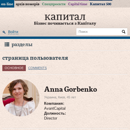
on-line
архів номерів
Спецпроекти
Capital time
Капитал 500
Бізнес починається з Капіталу
Войти
разделы
страница пользователя
ОСНОВНОЕ
COMMENTS
Anna Gorbenko
Украина, Киев, 45 лет
Компания:
AvantCapital
Должность:
Director