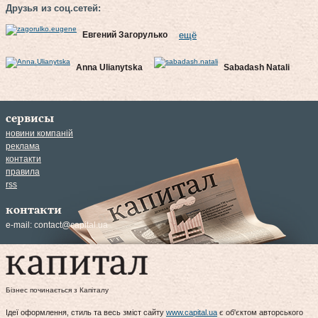
Друзья из соц.сетей:
Евгений Загорулько
ещё
Anna Ulianytska
Sabadash Natali
сервисы
новини компаній
реклама
контакти
правила
rss
контакти
e-mail:
contact@capital.ua
Бізнес починається з Капіталу
Ідеї оформлення, стиль та весь зміст сайту
www.capital.ua
є об'єктом авторського