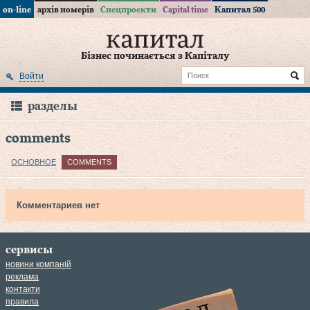
on-line
архів номерів
Спецпроекти
Capital time
Капитал 500
Бізнес починається з Капіталу
Войти
разделы
comments
ОСНОВНОЕ
COMMENTS
Комментариев нет
сервисы
новини компаній
реклама
контакти
правила