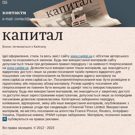
rss
контакти
e-mail:
contact@capital.ua
Бізнес починається з Капіталу
Ідеї оформлення, стиль та весь зміст сайту
www.capital.ua
є об'єктом авторського
права та охороняються законом. Будь-яке використання матеріалів сайту
допускається тільки при дотриманні правил передруку і за наявності гіперпосилання
на
www.capital.ua
. Дозволяється використання тільки матеріалів, що знаходяться у
відкритому доступі і лише за умови посилання та/або прямого відкритого для
пошукових систем гіперпосилання на безпосередню адресу матеріалу на
www.capital.ua www.capital.ua /a>. Посилання/гіперпосилання має бути розміщене в
підзаголовку або першому абзаці матеріалу. Розмір шрифту посилання або
гіперпосилання не повинен бути меншим за шрифт тексту використовуваного
матеріалу. Будь-яке використання матеріалів, які знаходяться у закритому доступі
та доступні лише зареєстрованим користувачам, допускається лише за попереднім
письмовим дозволом правовласника. Категорично заборонено передрук,
копіювання, відтворення, зміну або інше використання матеріалів, опублікованих з
позначкою в рамках угоди про синдикацію з Financial Times Limited. Використання
матеріалів, які містять посилання на агентства France-Presse, Reuters, Інтерфакс-
Україна, Українські новини, УНІАН суворо заборонено. Матеріали, позначені знаком
публікуються на правах реклами.
Всі права захищені. © 2012 - 2023