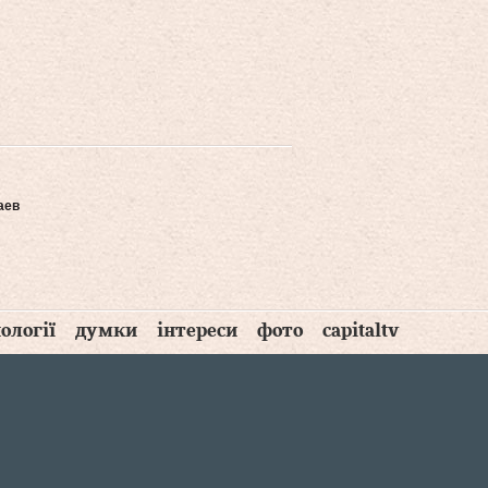
аев
ології
думки
інтереси
фото
capitaltv