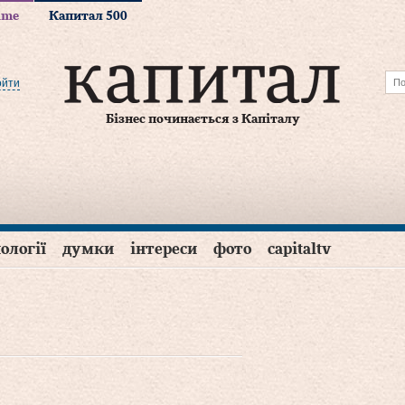
time
Капитал 500
ойти
Бізнес починається з Капіталу
ології
думки
інтереси
фото
capitaltv