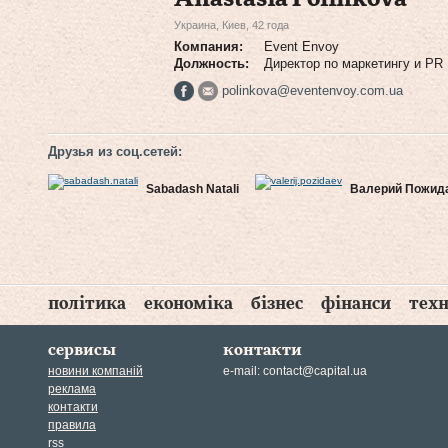
Украина, Киев, 42 года
Компания:
Event Envoy
Должность:
Директор по маркетингу и PR
polinkova@eventenvoy.com.ua
Друзья из соц.сетей:
Sabadash Natali
Валерий Пожид
політика
економіка
бізнес
фінанси
техн
сервисы
контакти
новини компаній
e-mail:
contact@capital.ua
реклама
контакти
правила
rss