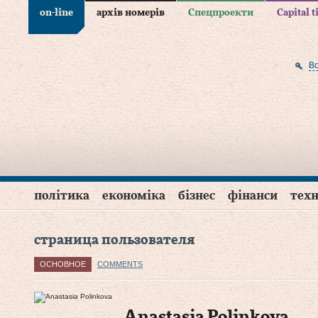
on-line
архів номерів
Спецпроекти
Capital 
В
політика
економіка
бізнес
фінанси
техн
страница пользователя
ОСНОВНОЕ
COMMENTS
Anastasia Polinkova