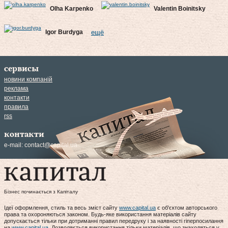
Olha Karpenko
Valentin Boinitsky
Igor Burdyga
ещё
сервисы
новини компаній
реклама
контакти
правила
rss
контакти
e-mail:
contact@capital.ua
Бізнес починається з Капіталу
Ідеї оформлення, стиль та весь зміст сайту
www.capital.ua
є об'єктом авторського
права та охороняються законом. Будь-яке використання матеріалів сайту
допускається тільки при дотриманні правил передруку і за наявності гіперпосилання
на
www.capital.ua
. Дозволяється використання тільки матеріалів, що знаходяться у