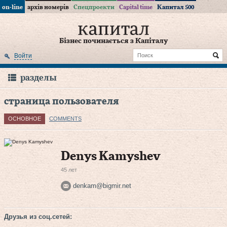
on-line
архів номерів
Спецпроекти
Capital time
Капитал 500
Бізнес починається з Капіталу
Войти
разделы
страница пользователя
ОСНОВНОЕ
COMMENTS
Denys Kamyshev
45 лет
denkam@bigmir.net
Друзья из соц.сетей: