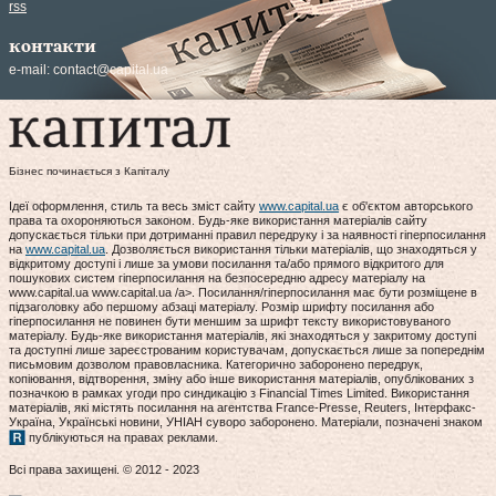
rss
контакти
e-mail:
contact@capital.ua
Бізнес починається з Капіталу
Ідеї оформлення, стиль та весь зміст сайту
www.capital.ua
є об'єктом авторського
права та охороняються законом. Будь-яке використання матеріалів сайту
допускається тільки при дотриманні правил передруку і за наявності гіперпосилання
на
www.capital.ua
. Дозволяється використання тільки матеріалів, що знаходяться у
відкритому доступі і лише за умови посилання та/або прямого відкритого для
пошукових систем гіперпосилання на безпосередню адресу матеріалу на
www.capital.ua www.capital.ua /a>. Посилання/гіперпосилання має бути розміщене в
підзаголовку або першому абзаці матеріалу. Розмір шрифту посилання або
гіперпосилання не повинен бути меншим за шрифт тексту використовуваного
матеріалу. Будь-яке використання матеріалів, які знаходяться у закритому доступі
та доступні лише зареєстрованим користувачам, допускається лише за попереднім
письмовим дозволом правовласника. Категорично заборонено передрук,
копіювання, відтворення, зміну або інше використання матеріалів, опублікованих з
позначкою в рамках угоди про синдикацію з Financial Times Limited. Використання
матеріалів, які містять посилання на агентства France-Presse, Reuters, Інтерфакс-
Україна, Українські новини, УНІАН суворо заборонено. Матеріали, позначені знаком
публікуються на правах реклами.
Всі права захищені. © 2012 - 2023