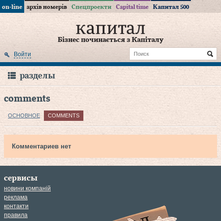
on-line
архів номерів
Спецпроекти
Capital time
Капитал 500
Бізнес починається з Капіталу
Войти
разделы
comments
ОСНОВНОЕ
COMMENTS
Комментариев нет
сервисы
новини компаній
реклама
контакти
правила