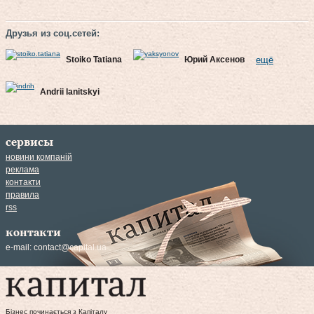
Друзья из соц.сетей:
Stoiko Tatiana
Юрий Аксенов
ещё
Andrii Ianitskyi
сервисы
новини компаній
реклама
контакти
правила
rss
контакти
e-mail:
contact@capital.ua
Бізнес починається з Капіталу