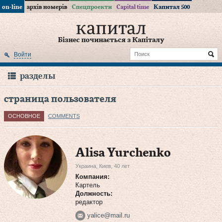
on-line
архів номерів
Спецпроекти
Capital time
Капитал 500
Бізнес починається з Капіталу
Войти
разделы
страница пользователя
ОСНОВНОЕ
COMMENTS
Alisa Yurchenko
Украина, Киев, 40 лет
Компания:
Картель
Должность:
редактор
yalice@mail.ru